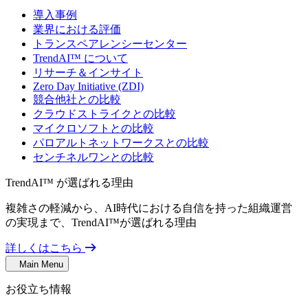
導入事例
業界における評価
トランスペアレンシーセンター
TrendAI™ について
リサーチ＆インサイト
Zero Day Initiative (ZDI)
競合他社との比較
クラウドストライクとの比較
マイクロソフトとの比較
パロアルトネットワークスとの比較
センチネルワンとの比較
TrendAI™ が選ばれる理由
複雑さの軽減から、AI時代における自信を持った組織運営
の実現まで、TrendAI™が選ばれる理由
詳しくはこちら
Main Menu
お役立ち情報