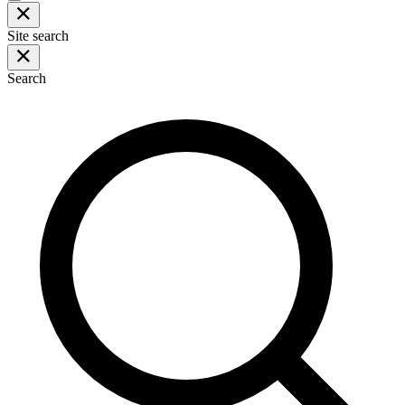
Site search
Search