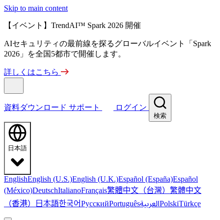
Skip to main content
【イベント】TrendAI™ Spark 2026 開催
AIセキュリティの最前線を探るグローバルイベント「Spark
2026」を全国5都市で開催します。
詳しくはこちら
資料ダウンロード
サポート
ログイン
検索
日本語
English
English (U.S.)
English (U.K.)
Español (España)
Español
繁體中文（台灣）
繁體中文
(México)
Deutsch
Italiano
Français
（香港）
한국어
日本語
العربية
Русский
Português
Polski
Türkçe