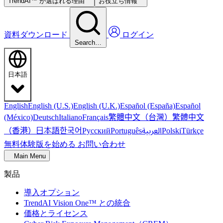
TrendAI™ が選ばれる理由
お役立ち情報
資料ダウンロード
ログイン
Search…
日本語
English
English (U.S.)
English (U.K.)
Español (España)
Español
繁體中文（台灣）
繁體中文
(México)
Deutsch
Italiano
Français
（香港）
한국어
日本語
العربية
Русский
Português
Polski
Türkçe
無料体験版を始める
お問い合わせ
Main Menu
製品
導入オプション
TrendAI Vision One™ との統合
価格とライセンス