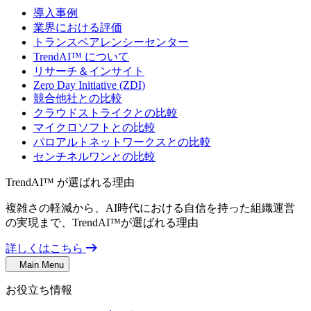
導入事例
業界における評価
トランスペアレンシーセンター
TrendAI™ について
リサーチ＆インサイト
Zero Day Initiative (ZDI)
競合他社との比較
クラウドストライクとの比較
マイクロソフトとの比較
パロアルトネットワークスとの比較
センチネルワンとの比較
TrendAI™ が選ばれる理由
複雑さの軽減から、AI時代における自信を持った組織運営
の実現まで、TrendAI™が選ばれる理由
詳しくはこちら
Main Menu
お役立ち情報