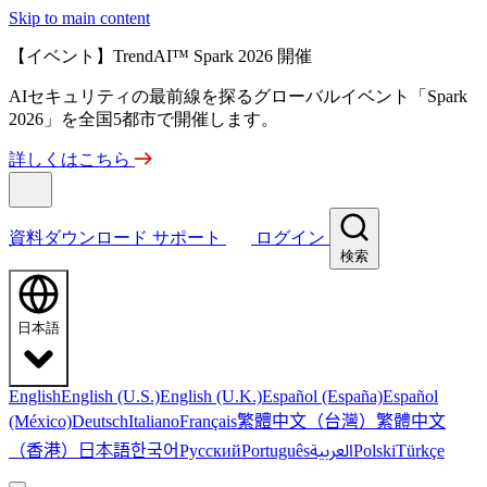
Skip to main content
【イベント】TrendAI™ Spark 2026 開催
AIセキュリティの最前線を探るグローバルイベント「Spark
2026」を全国5都市で開催します。
詳しくはこちら
資料ダウンロード
サポート
ログイン
検索
日本語
English
English (U.S.)
English (U.K.)
Español (España)
Español
繁體中文（台灣）
繁體中文
(México)
Deutsch
Italiano
Français
（香港）
한국어
日本語
العربية
Русский
Português
Polski
Türkçe