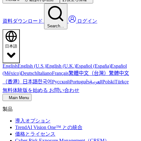
資料ダウンロード
ログイン
Search…
日本語
English
English (U.S.)
English (U.K.)
Español (España)
Español
繁體中文（台灣）
繁體中文
(México)
Deutsch
Italiano
Français
（香港）
한국어
日本語
العربية
Русский
Português
Polski
Türkçe
無料体験版を始める
お問い合わせ
Main Menu
製品
導入オプション
TrendAI Vision One™ との統合
価格とライセンス
Cyber Risk Exposure Management（CREM）