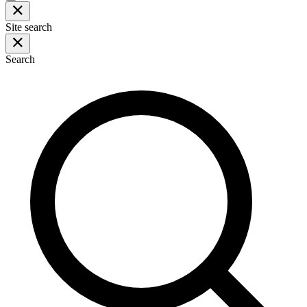
Site search
Search