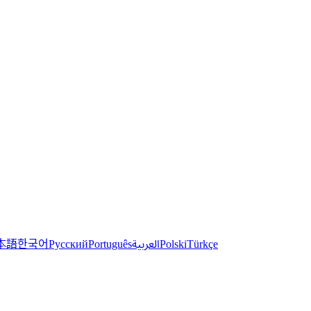
한국어
本語
العربية
Русский
Português
Polski
Türkçe