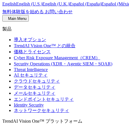
English
English (U.S.)
English (U.K.)
Español (España)
Español (Méxi
無料体験版を始める
お問い合わせ
Main Menu
製品
導入オプション
TrendAI Vision One™ との統合
価格とライセンス
Cyber Risk Exposure Management（CREM）
Security Operations (XDR・Agentic SIEM・SOAR)
Threat Intelligence
AI セキュリティ
クラウドセキュリティ
データセキュリティ
メールセキュリティ
エンドポイントセキュリティ
Identity Security
ネットワークセキュリティ
TrendAI Vision One™ プラットフォーム