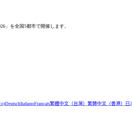
2026」を全国5都市で開催します。
繁體中文（台灣）
繁體中文（香港）
日
co)
Deutsch
Italiano
Français