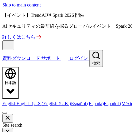
Skip to main content
【イベント】TrendAI™ Spark 2026 開催
AIセキュリティの最前線を探るグローバルイベント「Spark 
詳しくはこちら
資料ダウンロード
サポート
ログイン
検索
日本語
English
English (U.S.)
English (U.K.)
Español (España)
Español (Méxi
Site search