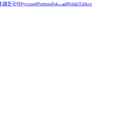
한국어
本語
العربية
Русский
Português
Polski
Türkçe