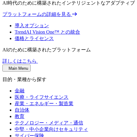
AI時代のために構築されたインテリジェントなアダプティ
プラットフォームの詳細を見る
導入オプション
TrendAI Vision One™ との統合
価格とライセンス
AIのために構築されたプラットフォーム
詳しくはこちら
Main Menu
目的・業種から探す
金融
医療・ライフサイエンス
産業・エネルギー・製造業
自治体
教育
テクノロジー・メディア・通信
中堅・中小企業向けセキュリティ
サイバー保険