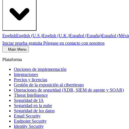
English
English (U.S.)
English (U.K.)
Español (España)
Español (Méxi
Iniciar prueba gratuita
Póngase en contacto con nosotros
Main Menu
Plataforma
Opciones de implementación
Integraciones
Precios y licencias
Gestión de la exposición al ciberriesgo
Operaciones de seguridad (XDR, SIEM de agente y SOAR)
Threat Intelligence
Seguridad de IA
Seguridad en la nube
Seguridad de los datos
Email Security
Endpoint Security
Identity Security