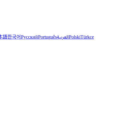
한국어
本語
العربية
Русский
Português
Polski
Türkçe