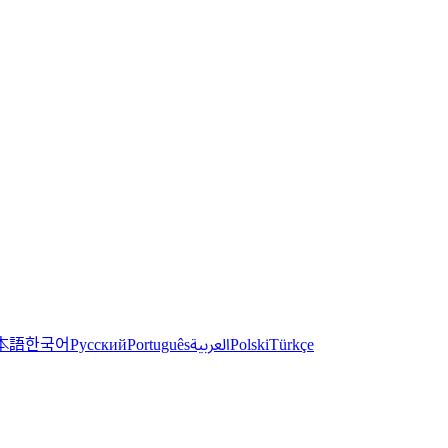
한국어
本語
العربية
Русский
Português
Polski
Türkçe