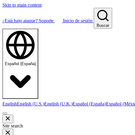
Skip to main content
¿Está bajo ataque?
Soporte
Inicio de sesión
Buscar
Español (España)
English
English (U.S.)
English (U.K.)
Español (España)
Español (Méxi
Site search