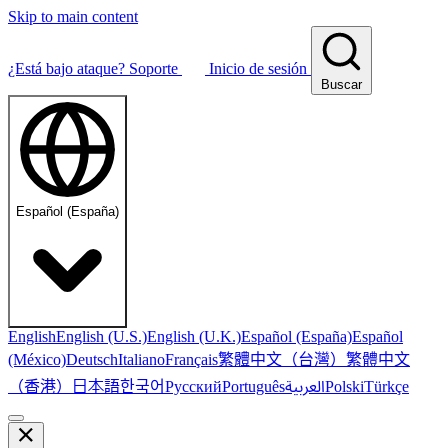
Skip to main content
¿Está bajo ataque?
Soporte
Inicio de sesión
Buscar
Español (España)
English
English (U.S.)
English (U.K.)
Español (España)
Español
繁體中文（台灣）
繁體中文
(México)
Deutsch
Italiano
Français
（香港）
한국어
日本語
العربية
Русский
Português
Polski
Türkçe