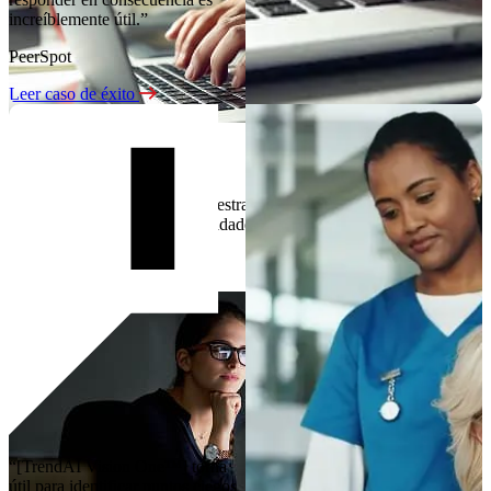
increíblemente útil.”
PeerSpot
Leer caso de éxito
Experiencia gratuita
Explore las capacidades de nuestra plataforma a su propio ritmo y
vea cómo respaldan sus necesidades de seguridad y cumplimiento
de normativa.
Inicie su prueba gratuita
“[TrendAI Vision One™] torna
útil para identificar puntos ciegos