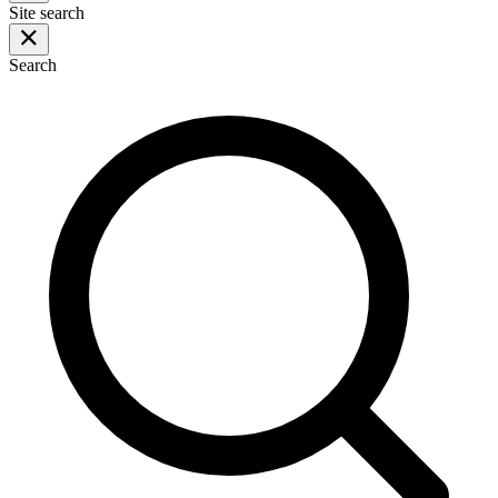
Site search
Search