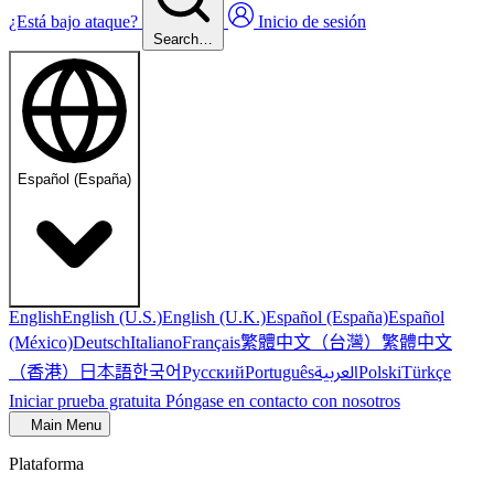
¿Está bajo ataque?
Inicio de sesión
Search…
Español (España)
English
English (U.S.)
English (U.K.)
Español (España)
Español
繁體中文（台灣）
繁體中文
(México)
Deutsch
Italiano
Français
（香港）
한국어
日本語
العربية
Русский
Português
Polski
Türkçe
Iniciar prueba gratuita
Póngase en contacto con nosotros
Main Menu
Plataforma