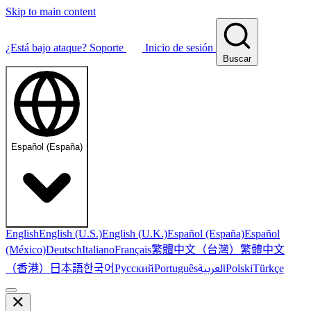
Skip to main content
¿Está bajo ataque?
Soporte
Inicio de sesión
Buscar
Español (España)
English
English (U.S.)
English (U.K.)
Español (España)
Español
繁體中文（台灣）
繁體中文
(México)
Deutsch
Italiano
Français
（香港）
한국어
日本語
العربية
Русский
Português
Polski
Türkçe