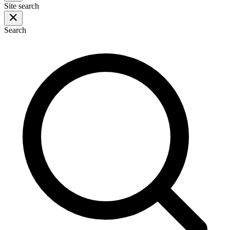
Site search
Search