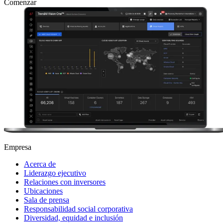
Comenzar
Empresa
Acerca de
Liderazgo ejecutivo
Relaciones con inversores
Ubicaciones
Sala de prensa
Responsabilidad social corporativa
Diversidad, equidad e inclusión