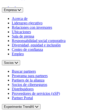
Empresa
Acerca de
Liderazgo ejecutivo
Relaciones con inversores
Ubicaciones
Sala de prensa
Responsabilidad social corporativa
Diversidad, equidad e inclusión
Centro de confianza
Empleo
Socios
Buscar partners
Programa para partners
Partners de la alianza
Socios de ciberseguros
Distribuidores
Proveedores de servicios (xSP)
Partner Portal
Experimente TrendAI