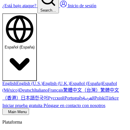
¿Está bajo ataque?
Inicio de sesión
Search…
Español (España)
English
English (U.S.)
English (U.K.)
Español (España)
Español
繁體中文（台灣）
繁體中文
(México)
Deutsch
Italiano
Français
（香港）
한국어
日本語
العربية
Русский
Português
Polski
Türkçe
Iniciar prueba gratuita
Póngase en contacto con nosotros
Main Menu
Plataforma