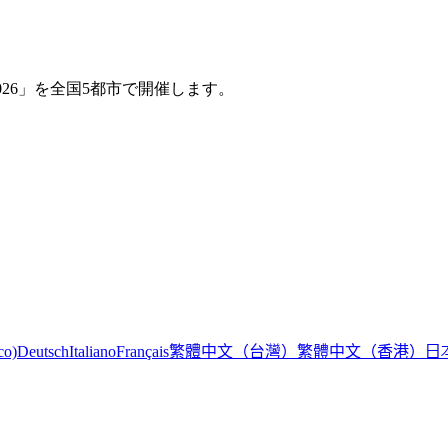
2026」を全国5都市で開催します。
繁體中文（台灣）
繁體中文（香港）
日
co)
Deutsch
Italiano
Français