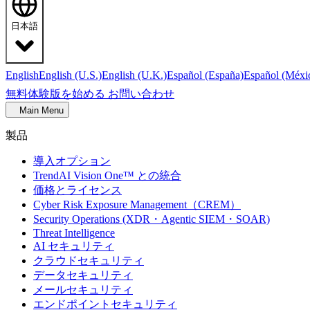
日本語
English
English (U.S.)
English (U.K.)
Español (España)
Español (Méxi
無料体験版を始める
お問い合わせ
Main Menu
製品
導入オプション
TrendAI Vision One™ との統合
価格とライセンス
Cyber Risk Exposure Management（CREM）
Security Operations (XDR・Agentic SIEM・SOAR)
Threat Intelligence
AI セキュリティ
クラウドセキュリティ
データセキュリティ
メールセキュリティ
エンドポイントセキュリティ