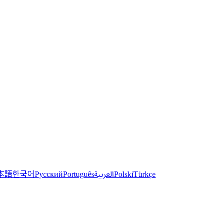
한국어
本語
العربية
Русский
Português
Polski
Türkçe