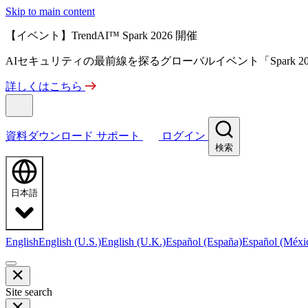
Skip to main content
【イベント】TrendAI™ Spark 2026 開催
AIセキュリティの最前線を探るグローバルイベント「Spark 
詳しくはこちら
資料ダウンロード
サポート
ログイン
検索
日本語
English
English (U.S.)
English (U.K.)
Español (España)
Español (Méxi
Site search