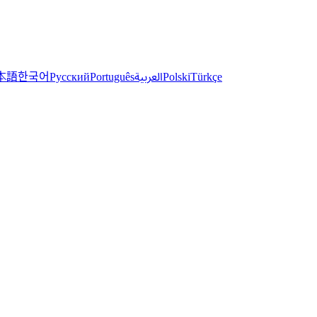
한국어
本語
العربية
Русский
Português
Polski
Türkçe