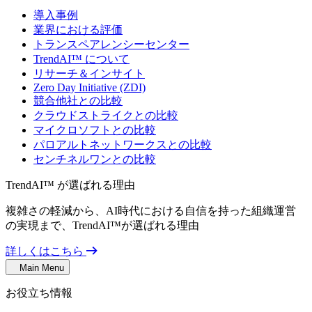
導入事例
業界における評価
トランスペアレンシーセンター
TrendAI™ について
リサーチ＆インサイト
Zero Day Initiative (ZDI)
競合他社との比較
クラウドストライクとの比較
マイクロソフトとの比較
パロアルトネットワークスとの比較
センチネルワンとの比較
TrendAI™ が選ばれる理由
複雑さの軽減から、AI時代における自信を持った組織運営
の実現まで、TrendAI™が選ばれる理由
詳しくはこちら
Main Menu
お役立ち情報