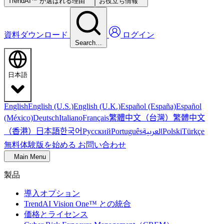
TrendAI™ が選ばれる理由
お役立ち情報
資料ダウンロード
ログイン
Search…
日本語
English
English (U.S.)
English (U.K.)
Español (España)
Español
繁體中文（台灣）
繁體中文
(México)
Deutsch
Italiano
Français
（香港）
한국어
日本語
العربية
Русский
Português
Polski
Türkçe
無料体験版を始める
お問い合わせ
Main Menu
製品
導入オプション
TrendAI Vision One™ との統合
価格とライセンス