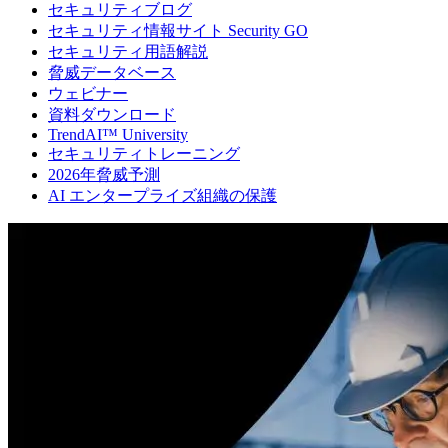
セキュリティブログ
セキュリティ情報サイト Security GO
セキュリティ用語解説
脅威データベース
ウェビナー
資料ダウンロード
TrendAI™ University
セキュリティトレーニング
2026年脅威予測
AI エンタープライズ組織の保護