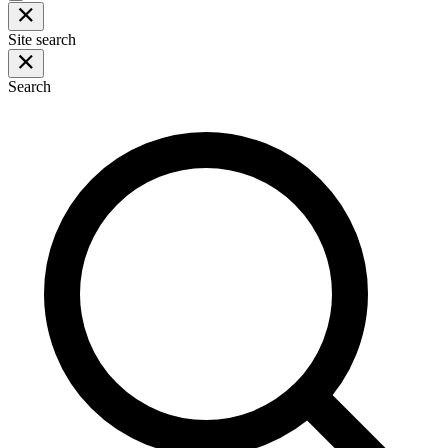
Site search
Search