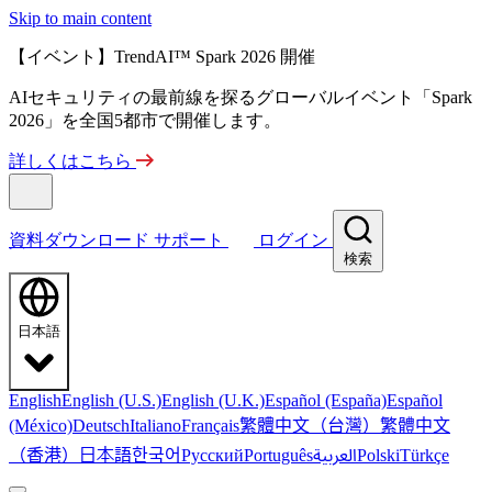
Skip to main content
【イベント】TrendAI™ Spark 2026 開催
AIセキュリティの最前線を探るグローバルイベント「Spark
2026」を全国5都市で開催します。
詳しくはこちら
資料ダウンロード
サポート
ログイン
検索
日本語
English
English (U.S.)
English (U.K.)
Español (España)
Español
繁體中文（台灣）
繁體中文
(México)
Deutsch
Italiano
Français
（香港）
한국어
日本語
العربية
Русский
Português
Polski
Türkçe