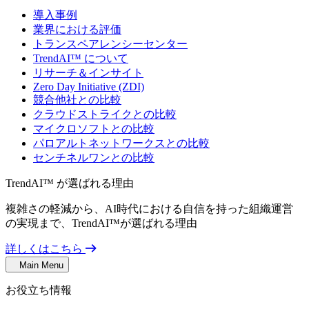
導入事例
業界における評価
トランスペアレンシーセンター
TrendAI™ について
リサーチ＆インサイト
Zero Day Initiative (ZDI)
競合他社との比較
クラウドストライクとの比較
マイクロソフトとの比較
パロアルトネットワークスとの比較
センチネルワンとの比較
TrendAI™ が選ばれる理由
複雑さの軽減から、AI時代における自信を持った組織運営
の実現まで、TrendAI™が選ばれる理由
詳しくはこちら
Main Menu
お役立ち情報