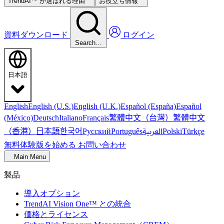
TrendAI™ が選ばれる理由
お役立ち情報
資料ダウンロード
ログイン
Search…
日本語
English
English (U.S.)
English (U.K.)
Español (España)
Español
繁體中文（台灣）
繁體中文
(México)
Deutsch
Italiano
Français
（香港）
한국어
日本語
العربية
Русский
Português
Polski
Türkçe
無料体験版を始める
お問い合わせ
Main Menu
製品
導入オプション
TrendAI Vision One™ との統合
価格とライセンス