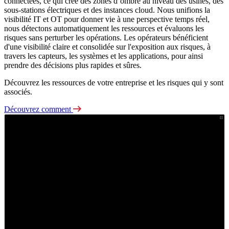
connectées, ce qui crée des zones d’ombre au niveau des usines, des
sous-stations électriques et des instances cloud. Nous unifions la
visibilité IT et OT pour donner vie à une perspective temps réel,
nous détectons automatiquement les ressources et évaluons les
risques sans perturber les opérations. Les opérateurs bénéficient
d'une visibilité claire et consolidée sur l'exposition aux risques, à
travers les capteurs, les systèmes et les applications, pour ainsi
prendre des décisions plus rapides et sûres.
Découvrez les ressources de votre entreprise et les risques qui y sont
associés.
Découvrez comment