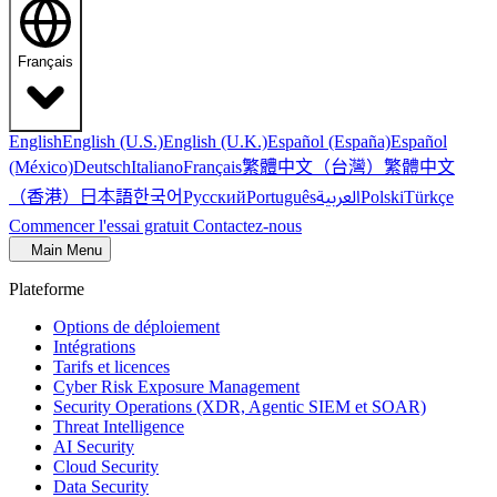
Français
English
English (U.S.)
English (U.K.)
Español (España)
Español
繁體中文（台灣）
繁體中文
(México)
Deutsch
Italiano
Français
（香港）
한국어
日本語
العربية
Русский
Português
Polski
Türkçe
Commencer l'essai gratuit
Contactez-nous
Main Menu
Plateforme
Options de déploiement
Intégrations
Tarifs et licences
Cyber Risk Exposure Management
Security Operations (XDR, Agentic SIEM et SOAR)
Threat Intelligence
AI Security
Cloud Security
Data Security