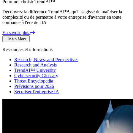
Pourquoi choisir TrendAI™
Découvrez la différence TrendAI™, qu'il s'agisse de maîtriser la
complexité ou de permettre à votre entreprise d'avancer en toute
confiance à l'ère de l'IA
En savoir plus
Main Menu
Ressources et informations
Research, News, and Perspectives
Research and Analysis
TrendAI™ University
Cybersecurity Glossary
Threat Encyclopedia
Prévisions pour 2026
Sécuriser l'entreprise IA