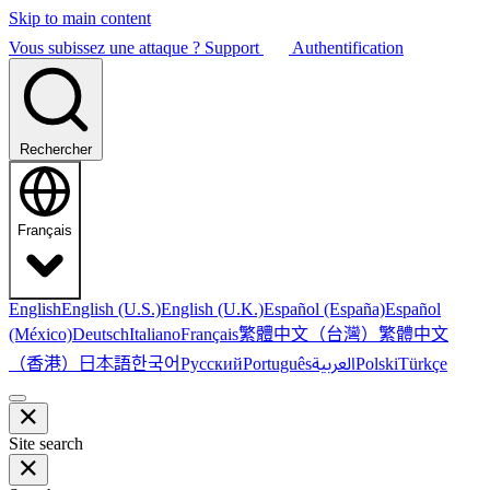
Skip to main content
Vous subissez une attaque ?
Support
Authentification
Rechercher
Français
English
English (U.S.)
English (U.K.)
Español (España)
Español
繁體中文（台灣）
繁體中文
(México)
Deutsch
Italiano
Français
（香港）
한국어
日本語
العربية
Русский
Português
Polski
Türkçe
Site search