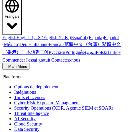
Français
English
English (U.S.)
English (U.K.)
Español (España)
Español
繁體中文（台灣）
繁體中文
(México)
Deutsch
Italiano
Français
（香港）
한국어
日本語
العربية
Русский
Português
Polski
Türkçe
Commencer l'essai gratuit
Contactez-nous
Main Menu
Plateforme
Options de déploiement
Intégrations
Tarifs et licences
Cyber Risk Exposure Management
Security Operations (XDR, Agentic SIEM et SOAR)
Threat Intelligence
AI Security
Cloud Security
Data Security