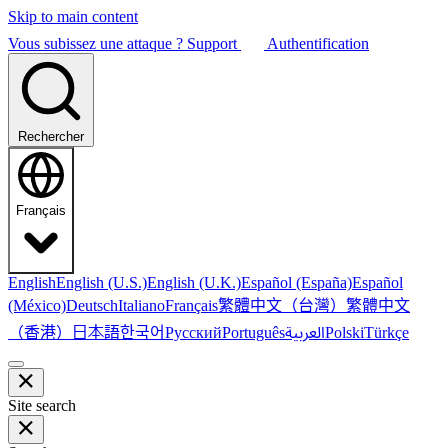
Skip to main content
Vous subissez une attaque ?
Support
Authentification
Rechercher
Français
English
English (U.S.)
English (U.K.)
Español (España)
Español
繁體中文（台灣）
繁體中文
(México)
Deutsch
Italiano
Français
（香港）
한국어
日本語
العربية
Русский
Português
Polski
Türkçe
Site search