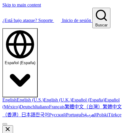
Skip to main content
¿Está bajo ataque?
Soporte
Inicio de sesión
Buscar
Español (España)
English
English (U.S.)
English (U.K.)
Español (España)
Español
繁體中文（台灣）
繁體中文
(México)
Deutsch
Italiano
Français
（香港）
한국어
日本語
العربية
Русский
Português
Polski
Türkçe