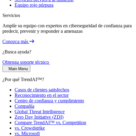
Equipo rojo púrpura
Servicios
Amplíe su equipo con expertos en ciberseguridad de confianza para
predecir, prevenir y responder a amenazas
Conozca más
¿Busca ayuda?
Obtenga soporte técnico
Main Menu
¿Por qué TrendAI™?
Casos de clientes satisfechos
Reconocimiento en el sector
Centro de confianza y cumplimiento
Compañía
Global Threat Intelligence
Zero Day Initiative (ZDI)
Compare TrendAI™ vs. Competition
vs. Crowdstrike
vs. Microsoft