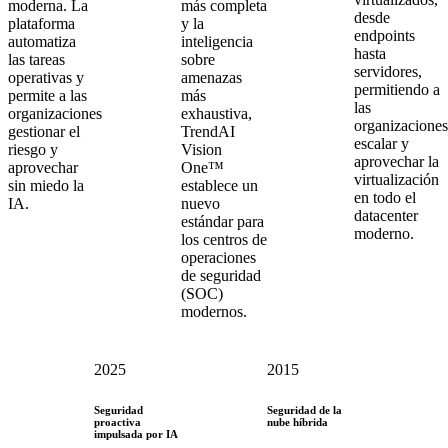
moderna. La
más completa
desde
plataforma
y la
endpoints
automatiza
inteligencia
hasta
las tareas
sobre
servidores,
operativas y
amenazas
permitiendo a
permite a las
más
las
organizaciones
exhaustiva,
organizaciones
gestionar el
TrendAI
escalar y
riesgo y
Vision
aprovechar la
aprovechar
One™
virtualización
sin miedo la
establece un
en todo el
IA.
nuevo
datacenter
estándar para
moderno.
los centros de
operaciones
de seguridad
(SOC)
modernos.
2025
2015
Seguridad
Seguridad de la
proactiva
nube híbrida
impulsada por IA