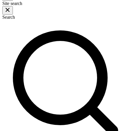
Site search
Search