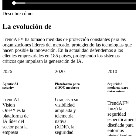
Descubre cómo
La evolución de
TrendAI™
TrendAI™ ha tomado medidas de protección constantes para las
organizaciones líderes del mercado, protegiendo las tecnologías que
hacen posible la innovación. En la actualidad defendemos a los
clientes empresariales en 185 países, protegiendo los sistemas
críticos que impulsan la generación de IA.
2026
2020
2010
Agentic AI
Plataforma para
Seguridad
security
el SOC moderno
moderna para
datacenters
TrendAI
Gracias a su
TrendAI™
Vision
visibilidad
lanzó la
One™ es la
ampliada y
seguridad
plataforma de
telemetría
específicament
IA líder del
nativa
diseñada para
sector para la
(XDR), la
entornos
empresa
seguridad
virtualizados,