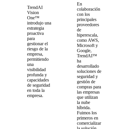
En
TrendAI
colaboración
Vision
con los
One™
principales
introdujo una
proveedores
estrategia
de
proactiva
hiperescala,
para
como AWS,
gestionar el
Microsoft y
riesgo de la
Google,
empresa,
TrendAI™
permitiendo
ha
una
desarrollado
visibilidad
soluciones de
profunda y
seguridad y
capacidades
gestión de
de seguridad
compras para
en toda la
las empresas
empresa.
que utilizan
la nube
híbrida.
Fuimos los
primeros en
comercializar
la solución