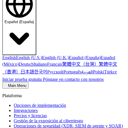
Español (España)
English
English (U.S.)
English (U.K.)
Español (España)
Español
繁體中文（台灣）
繁體中文
(México)
Deutsch
Italiano
Français
（香港）
한국어
日本語
العربية
Русский
Português
Polski
Türkçe
Iniciar prueba gratuita
Póngase en contacto con nosotros
Main Menu
Plataforma
Opciones de implementación
Integraciones
Precios y licencias
Gestión de la exposición al ciberriesgo
Operaciones de seguridad (XDR, SIEM de agente y SOAR)