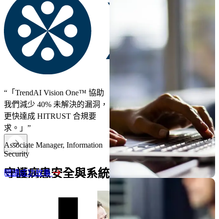
“「TrendAI Vision One™ 協助
我們減少 40% 未解決的漏洞，
更快達成 HITRUST 合規要
求。」”
Associate Manager, Information
Security
守護病患安全與系統不間斷運作
閱讀成功故事