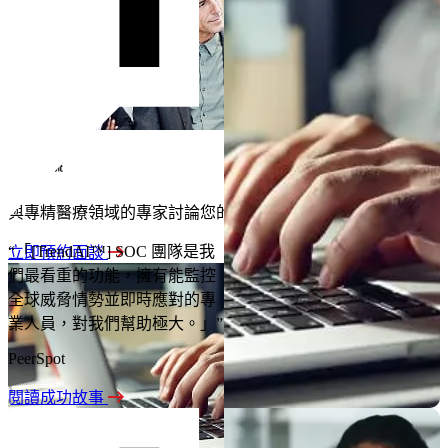
與專家交流
與專精醫療領域的專家討論您的目標、限制與優先要務。
“「[TrendAI™] SOC 團隊是我
立即預約面談
們最看重的功能，擁有能監控
全球威脅情勢並即時應對的專
業人員，對我們幫助極大。」”
PeerSpot
閱讀成功故事