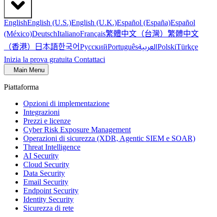
English
English (U.S.)
English (U.K.)
Español (España)
Español
繁體中文（台灣）
繁體中文
(México)
Deutsch
Italiano
Français
（香港）
한국어
日本語
العربية
Русский
Português
Polski
Türkçe
Inizia la prova gratuita
Contattaci
Main Menu
Piattaforma
Opzioni di implementazione
Integrazioni
Prezzi e licenze
Cyber Risk Exposure Management
Operazioni di sicurezza (XDR, Agentic SIEM e SOAR)
Threat Intelligence
AI Security
Cloud Security
Data Security
Email Security
Endpoint Security
Identity Security
Sicurezza di rete