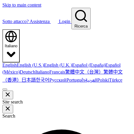
Skip to main content
Sotto attacco?
Assistenza
Login
Ricerca
Italiano
English
English (U.S.)
English (U.K.)
Español (España)
Español
繁體中文（台灣）
繁體中文
(México)
Deutsch
Italiano
Français
（香港）
한국어
日本語
العربية
Русский
Português
Polski
Türkçe
Site search
Search