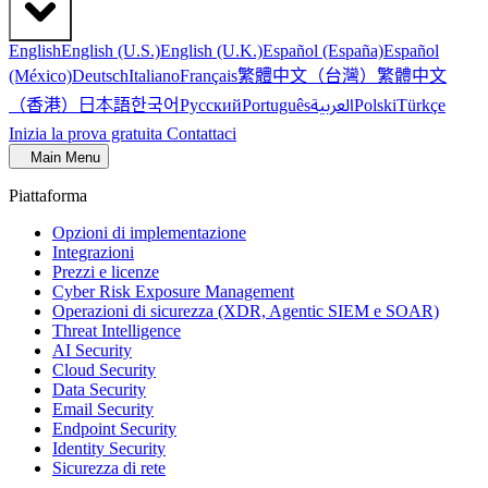
English
English (U.S.)
English (U.K.)
Español (España)
Español
繁體中文（台灣）
繁體中文
(México)
Deutsch
Italiano
Français
（香港）
한국어
日本語
العربية
Русский
Português
Polski
Türkçe
Inizia la prova gratuita
Contattaci
Main Menu
Piattaforma
Opzioni di implementazione
Integrazioni
Prezzi e licenze
Cyber Risk Exposure Management
Operazioni di sicurezza (XDR, Agentic SIEM e SOAR)
Threat Intelligence
AI Security
Cloud Security
Data Security
Email Security
Endpoint Security
Identity Security
Sicurezza di rete