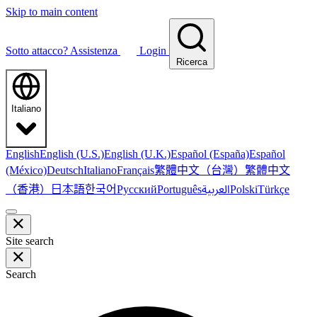
Skip to main content
Sotto attacco?
Assistenza
Login
Ricerca
Italiano
English
English (U.S.)
English (U.K.)
Español (España)
Español
繁體中文（台灣）
繁體中文
(México)
Deutsch
Italiano
Français
（香港）
한국어
日本語
العربية
Русский
Português
Polski
Türkçe
Site search
Search