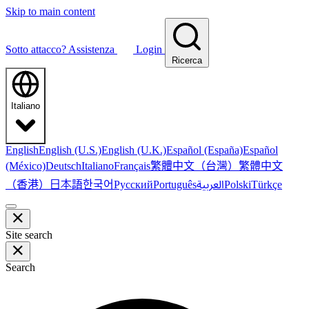
Skip to main content
Sotto attacco?
Assistenza
Login
Ricerca
Italiano
English
English (U.S.)
English (U.K.)
Español (España)
Español
繁體中文（台灣）
繁體中文
(México)
Deutsch
Italiano
Français
（香港）
한국어
日本語
العربية
Русский
Português
Polski
Türkçe
Site search
Search