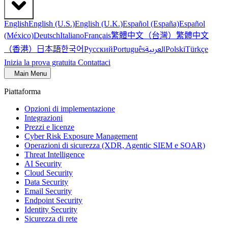
English
English (U.S.)
English (U.K.)
Español (España)
Español
繁體中文（台灣）
繁體中文
(México)
Deutsch
Italiano
Français
（香港）
한국어
日本語
العربية
Русский
Português
Polski
Türkçe
Inizia la prova gratuita
Contattaci
Main Menu
Piattaforma
Opzioni di implementazione
Integrazioni
Prezzi e licenze
Cyber Risk Exposure Management
Operazioni di sicurezza (XDR, Agentic SIEM e SOAR)
Threat Intelligence
AI Security
Cloud Security
Data Security
Email Security
Endpoint Security
Identity Security
Sicurezza di rete