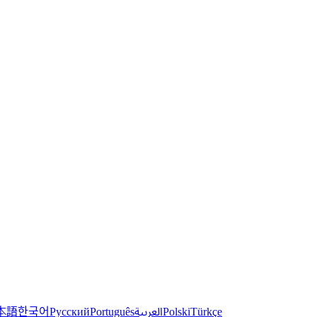
한국어
本語
العربية
Русский
Português
Polski
Türkçe