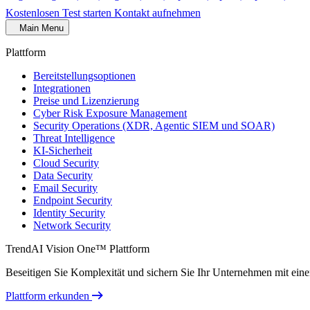
Kostenlosen Test starten
Kontakt aufnehmen
Main Menu
Plattform
Bereitstellungsoptionen
Integrationen
Preise und Lizenzierung
Cyber Risk Exposure Management
Security Operations (XDR, Agentic SIEM und SOAR)
Threat Intelligence
KI-Sicherheit
Cloud Security
Data Security
Email Security
Endpoint Security
Identity Security
Network Security
TrendAI Vision One™ Plattform
Beseitigen Sie Komplexität und sichern Sie Ihr Unternehmen mit einer 
Plattform erkunden