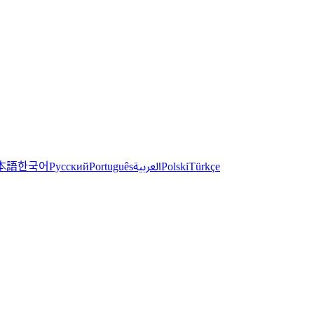
한국어
本語
العربية
Русский
Português
Polski
Türkçe