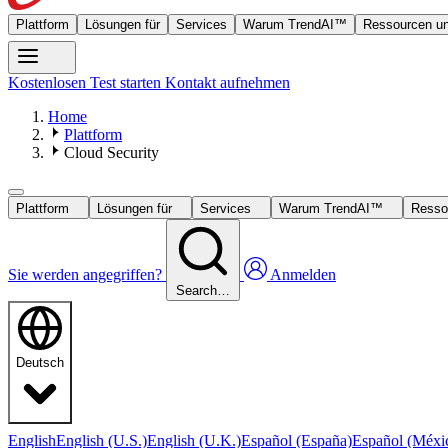
Plattform
Lösungen für
Services
Warum TrendAI™
Ressourcen un
Kostenlosen Test starten
Kontakt aufnehmen
Home
Plattform
Cloud Security
Plattform
Lösungen für
Services
Warum TrendAI™
Resso
Sie werden angegriffen?
Anmelden
Search…
Deutsch
English
English (U.S.)
English (U.K.)
Español (España)
Español (Méxi