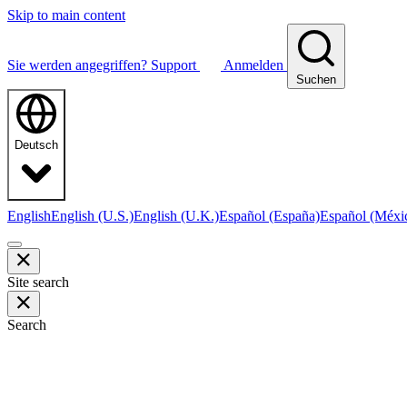
Skip to main content
Sie werden angegriffen?
Support
Anmelden
Suchen
Deutsch
English
English (U.S.)
English (U.K.)
Español (España)
Español (Méxi
Site search
Search