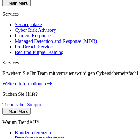
Main Menu
Services
Servicepakete
Cyber Risk Advisory
Incident Response
Managed Detection and Response (MDR)
Pre-Breach Services
Red und Purple Teaming
Services
Erweitern Sie Ihr Team mit vertrauenswürdigen Cybersicherheitsfach
Weitere Informationen
Suchen Sie Hilfe?
Technischer Support
Main Menu
Warum TrendAI™
Kundenreferenzen