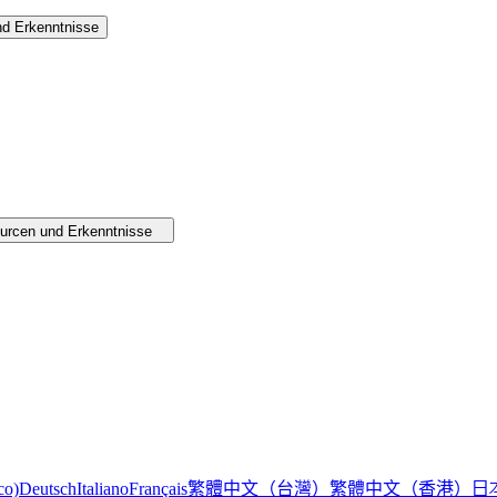
d Erkenntnisse
urcen und Erkenntnisse
繁體中文（台灣）
繁體中文（香港）
日
co)
Deutsch
Italiano
Français