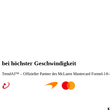
Erleben Sie Innovation
bei höchster Geschwindigkeit
TrendAI™ – Offizieller Partner des McLaren Mastercard Formel-1®
Es geht nicht nur darum, was getan wird.
E