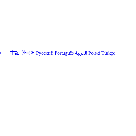
港）
한국어
日本語
العربية
Русский
Português
Polski
Türkçe