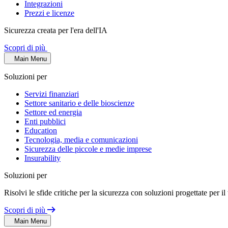
Integrazioni
Prezzi e licenze
Sicurezza creata per l'era dell'IA
Scopri di più
Main Menu
Soluzioni per
Servizi finanziari
Settore sanitario e delle bioscienze
Settore ed energia
Enti pubblici
Education
Tecnologia, media e comunicazioni
Sicurezza delle piccole e medie imprese
Insurability
Soluzioni per
Risolvi le sfide critiche per la sicurezza con soluzioni progettate per il
Scopri di più
Main Menu