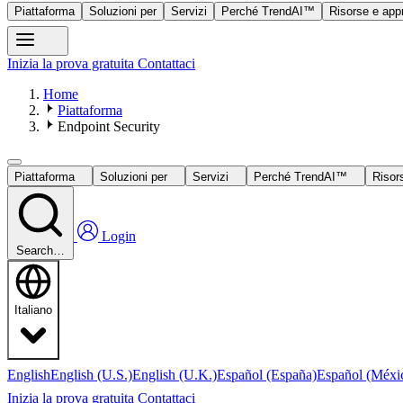
Piattaforma
Soluzioni per
Servizi
Perché TrendAI™
Risorse e app
Inizia la prova gratuita
Contattaci
Home
Piattaforma
Endpoint Security
Piattaforma
Soluzioni per
Servizi
Perché TrendAI™
Risor
Login
Search…
Italiano
English
English (U.S.)
English (U.K.)
Español (España)
Español (Méxi
Inizia la prova gratuita
Contattaci