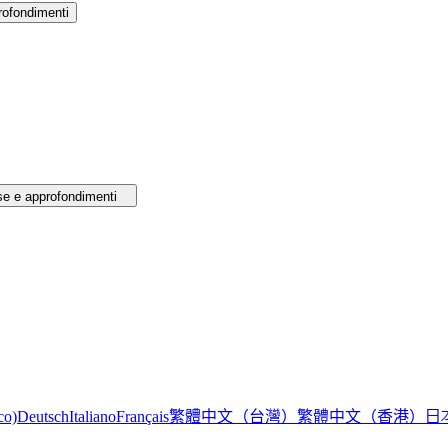
rofondimenti
se e approfondimenti
繁體中文（台灣）
繁體中文（香港）
日
co)
Deutsch
Italiano
Français