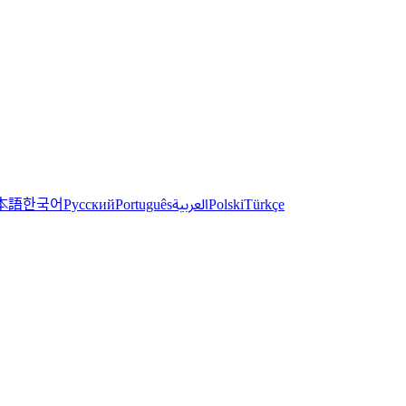
한국어
本語
العربية
Русский
Português
Polski
Türkçe