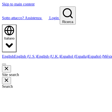
Skip to main content
Sotto attacco?
Assistenza
Login
Ricerca
Italiano
English
English (U.S.)
English (U.K.)
Español (España)
Español (Méxi
Site search
Search