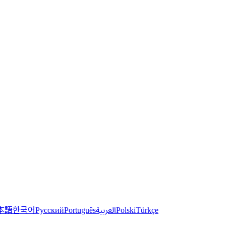
한국어
本語
العربية
Русский
Português
Polski
Türkçe