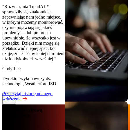
“Rozwiązania TrendAI™
sprawdziły się znakomicie,
zapewniając nam jedno miejsce,
w którym możemy monitorować,
czy nie pojawiają się jakieś
problemy — lub po prostu
upewnić się, że wszystko jest w
porządku. Dzięki nim mogę się
zrelaksować i lepiej spać, bo
czuję, że jesteśmy lepiej chronieni
niż kiedykolwiek wcześniej.”
Cody Lee
Dyrektor wykonawczy ds.
technologii, Weatherford ISD
Przeczytaj historię udanego
wdrożenia
Przyspiesza cyfrową
transformację