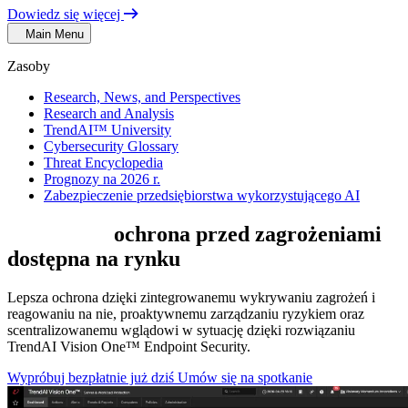
Dowiedz się więcej
Main Menu
Zasoby
Research, News, and Perspectives
Research and Analysis
TrendAI™ University
Cybersecurity Glossary
Threat Encyclopedia
Prognozy na 2026 r.
Zabezpieczenie przedsiębiorstwa wykorzystującego AI
Najszersza
ochrona przed zagrożeniami
dostępna na rynku
Lepsza ochrona dzięki zintegrowanemu wykrywaniu zagrożeń i
reagowaniu na nie, proaktywnemu zarządzaniu ryzykiem oraz
scentralizowanemu wglądowi w sytuację dzięki rozwiązaniu
TrendAI Vision One™ Endpoint Security.
Wypróbuj bezpłatnie już dziś
Umów się na spotkanie