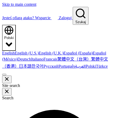
Skip to main content
Jesteś ofiarą ataku?
Wsparcie
Zaloguj
Szukaj
Polski
English
English (U.S.)
English (U.K.)
Español (España)
Español
繁體中文（台灣）
繁體中文
(México)
Deutsch
Italiano
Français
（香港）
한국어
日本語
العربية
Русский
Português
Polski
Türkçe
Site search
Search