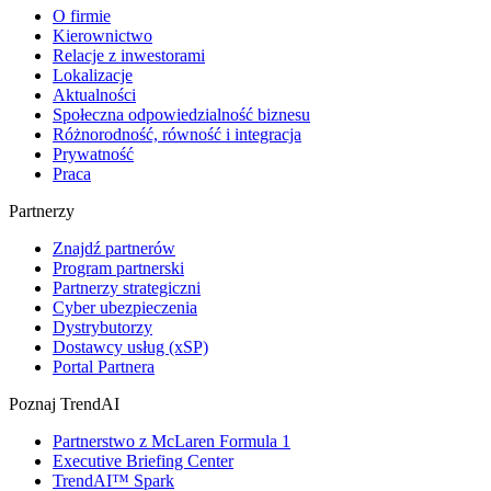
O firmie
Kierownictwo
Relacje z inwestorami
Lokalizacje
Aktualności
Społeczna odpowiedzialność biznesu
Różnorodność, równość i integracja
Prywatność
Praca
Partnerzy
Znajdź partnerów
Program partnerski
Partnerzy strategiczni
Cyber ubezpieczenia
Dystrybutorzy
Dostawcy usług (xSP)
Portal Partnera
Poznaj TrendAI
Partnerstwo z McLaren Formula 1
Executive Briefing Center
TrendAI™ Spark