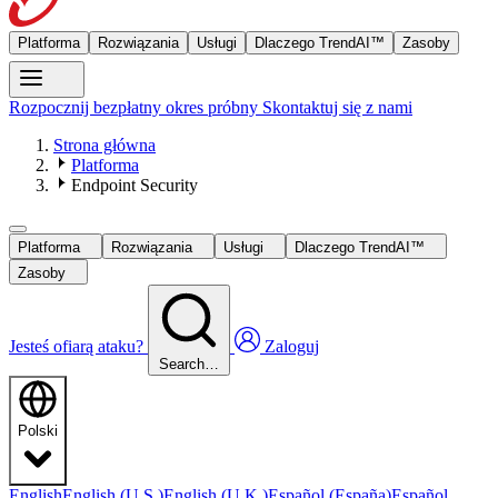
Platforma
Rozwiązania
Usługi
Dlaczego TrendAI™
Zasoby
Rozpocznij bezpłatny okres próbny
Skontaktuj się z nami
Strona główna
Platforma
Endpoint Security
Platforma
Rozwiązania
Usługi
Dlaczego TrendAI™
Zasoby
Jesteś ofiarą ataku?
Zaloguj
Search…
Polski
English
English (U.S.)
English (U.K.)
Español (España)
Español