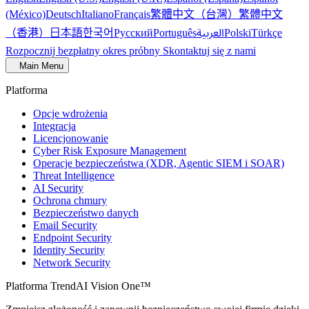
繁體中文（台灣）
繁體中文
(México)
Deutsch
Italiano
Français
（香港）
한국어
日本語
العربية
Русский
Português
Polski
Türkçe
Rozpocznij bezpłatny okres próbny
Skontaktuj się z nami
Main Menu
Platforma
Opcje wdrożenia
Integracja
Licencjonowanie
Cyber Risk Exposure Management
Operacje bezpieczeństwa (XDR, Agentic SIEM i SOAR)
Threat Intelligence
AI Security
Ochrona chmury
Bezpieczeństwo danych
Email Security
Endpoint Security
Identity Security
Network Security
Platforma TrendAI Vision One™