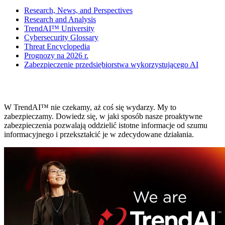
Research, News, and Perspectives
Research and Analysis
TrendAI™ University
Cybersecurity Glossary
Threat Encyclopedia
Prognozy na 2026 r.
Zabezpieczenie przedsiębiorstwa wykorzystującego AI
AI Fearlessly
W TrendAI™ nie czekamy, aż coś się wydarzy. My to
zabezpieczamy. Dowiedz się, w jaki sposób nasze proaktywne
zabezpieczenia pozwalają oddzielić istotne informacje od szumu
informacyjnego i przekształcić je w zdecydowane działania.