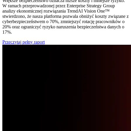
Większe bezpieczeństwo oznacza niższe koszty i mniejsze ryzyko.
W ramach przeprowadzonej przez Enterprise Strategy Group
analizy ekonomicznej rozwiązania TrendAI Vision One™
stwierdzono, że nasza platforma pozwala obniżyć koszty związane z
cyberbezpieczeństwem o 70%, zmniejszyć rotację pracowników o
20% oraz ograniczyć ryzyko naruszenia bezpieczeństwa danych o
17%.
Przeczytaj pełny raport