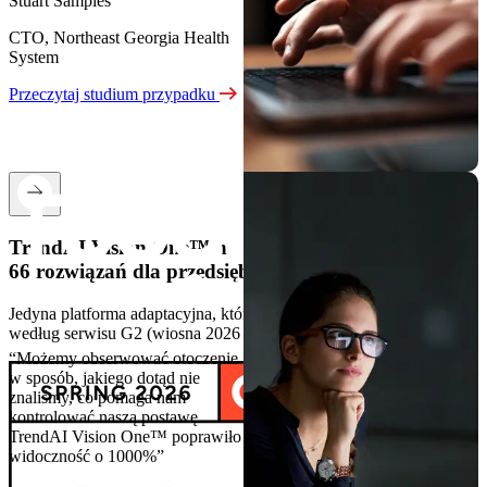
Stuart Samples
CTO, Northeast Georgia Health
System
Przeczytaj studium przypadku
TrendAI Vision One™ na pierwszym miejscu wśród
66 rozwiązań dla przedsiębiorstw
Jedyna platforma adaptacyjna, którą klienci tak bardzo chwalą,
według serwisu G2 (wiosna 2026 r.).
“Możemy obserwować otoczenie
w sposób, jakiego dotąd nie
znaliśmy, co pomaga nam
kontrolować naszą postawę.
TrendAI Vision One™ poprawiło
widoczność o 1000%”