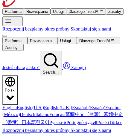
Platforma
Rozwiązania
Usługi
Dlaczego TrendAI™
Zasoby
Rozpocznij bezpłatny okres próbny
Skontaktuj się z nami
Platforma
Rozwiązania
Usługi
Dlaczego TrendAI™
Zasoby
Jesteś ofiarą ataku?
Zaloguj
Search…
Polski
English
English (U.S.)
English (U.K.)
Español (España)
Español
繁體中文（台灣）
繁體中文
(México)
Deutsch
Italiano
Français
（香港）
한국어
日本語
العربية
Русский
Português
Polski
Türkçe
Rozpocznij bezpłatny okres próbny
Skontaktuj się z nami