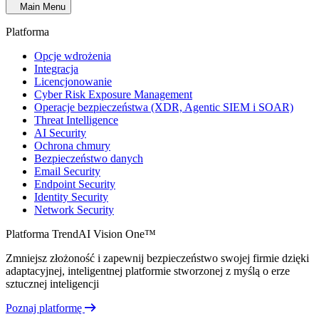
Main Menu
Platforma
Opcje wdrożenia
Integracja
Licencjonowanie
Cyber Risk Exposure Management
Operacje bezpieczeństwa (XDR, Agentic SIEM i SOAR)
Threat Intelligence
AI Security
Ochrona chmury
Bezpieczeństwo danych
Email Security
Endpoint Security
Identity Security
Network Security
Platforma TrendAI Vision One™
Zmniejsz złożoność i zapewnij bezpieczeństwo swojej firmie dzięki
adaptacyjnej, inteligentnej platformie stworzonej z myślą o erze
sztucznej inteligencji
Poznaj platformę