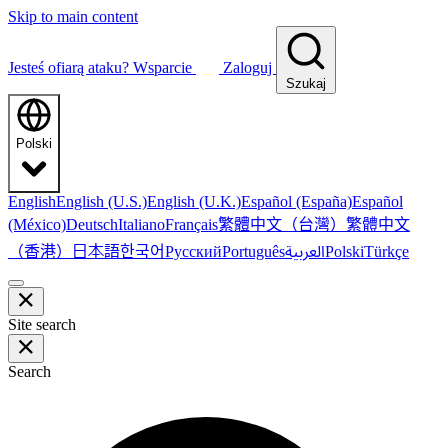
Skip to main content
Jesteś ofiarą ataku?
Wsparcie
Zaloguj
Szukaj
Polski
English
English (U.S.)
English (U.K.)
Español (España)
Español
繁體中文（台灣）
繁體中文
(México)
Deutsch
Italiano
Français
（香港）
한국어
日本語
العربية
Русский
Português
Polski
Türkçe
Site search
Search