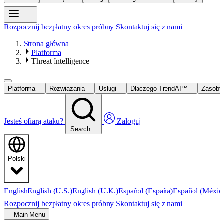
Rozpocznij bezpłatny okres próbny
Skontaktuj się z nami
Strona główna
Platforma
Threat Intelligence
Platforma
Rozwiązania
Usługi
Dlaczego TrendAI™
Zaso
Jesteś ofiarą ataku?
Zaloguj
Search…
Polski
English
English (U.S.)
English (U.K.)
Español (España)
Español (Méxi
Rozpocznij bezpłatny okres próbny
Skontaktuj się z nami
Main Menu