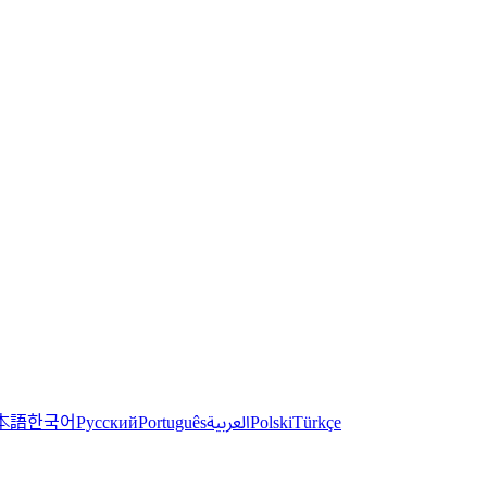
한국어
本語
العربية
Русский
Português
Polski
Türkçe