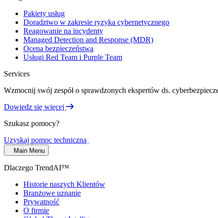
Pakiety usług
Doradztwo w zakresie ryzyka cybernetycznego
Reagowanie na incydenty
Managed Detection and Response (MDR)
Ocena bezpieczeństwa
Usługi Red Team i Purple Team
Services
Wzmocnij swój zespół o sprawdzonych ekspertów ds. cyberbezpiecze
Dowiedz się więcej
Szukasz pomocy?
Uzyskaj pomoc techniczną
Main Menu
Dlaczego TrendAI™
Historie naszych Klientów
Branżowe uznanie
Prywatność
O firmie