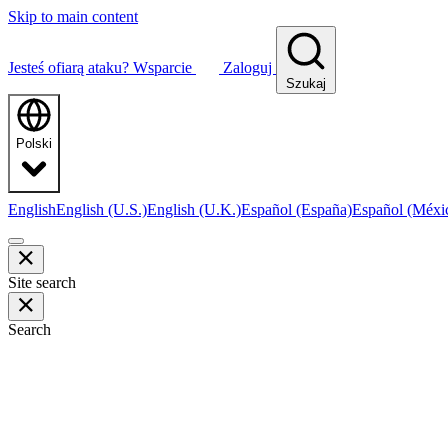
Skip to main content
Jesteś ofiarą ataku?
Wsparcie
Zaloguj
Szukaj
Polski
English
English (U.S.)
English (U.K.)
Español (España)
Español (Méxi
Site search
Search