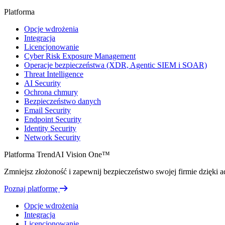
Platforma
Opcje wdrożenia
Integracja
Licencjonowanie
Cyber Risk Exposure Management
Operacje bezpieczeństwa (XDR, Agentic SIEM i SOAR)
Threat Intelligence
AI Security
Ochrona chmury
Bezpieczeństwo danych
Email Security
Endpoint Security
Identity Security
Network Security
Platforma TrendAI Vision One™
Zmniejsz złożoność i zapewnij bezpieczeństwo swojej firmie dzięki ada
Poznaj platformę
Opcje wdrożenia
Integracja
Licencjonowanie