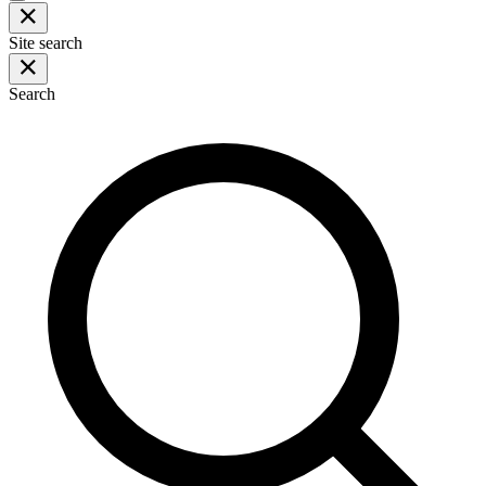
Site search
Search