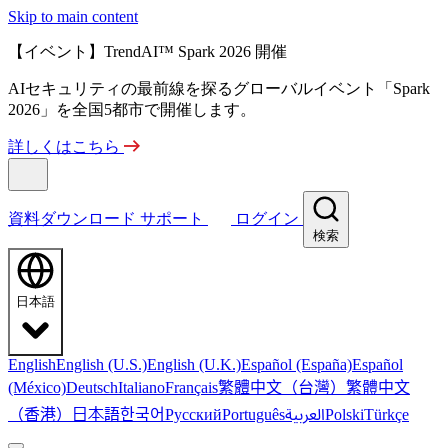
Skip to main content
【イベント】TrendAI™ Spark 2026 開催
AIセキュリティの最前線を探るグローバルイベント「Spark
2026」を全国5都市で開催します。
詳しくはこちら
資料ダウンロード
サポート
ログイン
検索
日本語
English
English (U.S.)
English (U.K.)
Español (España)
Español
繁體中文（台灣）
繁體中文
(México)
Deutsch
Italiano
Français
（香港）
한국어
日本語
العربية
Русский
Português
Polski
Türkçe