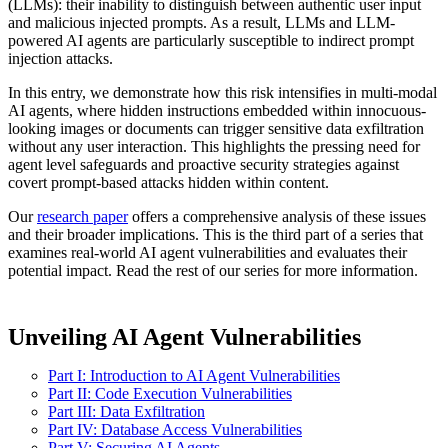
(LLMs): their inability to distinguish between authentic user input
and malicious injected prompts. As a result, LLMs and LLM-
powered AI agents are particularly susceptible to indirect prompt
injection attacks.
In this entry, we demonstrate how this risk intensifies in multi-modal
AI agents, where hidden instructions embedded within innocuous-
looking images or documents can trigger sensitive data exfiltration
without any user interaction. This highlights the pressing need for
agent level safeguards and proactive security strategies against
covert prompt-based attacks hidden within content.
Our
research paper
offers a comprehensive analysis of these issues
and their broader implications. This is the third part of a series that
examines real-world AI agent vulnerabilities and evaluates their
potential impact. Read the rest of our series for more information.
Unveiling AI Agent Vulnerabilities
Part I: Introduction to AI Agent Vulnerabilities
Part II: Code Execution Vulnerabilities
Part III: Data Exfiltration
Part IV: Database Access Vulnerabilities
Part V: Securing AI Agents