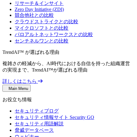
リサーチ＆インサイト
Zero Day Initiative (ZDI)
競合他社との比較
クラウドストライクとの比較
マイクロソフトとの比較
パロアルトネットワークスとの比較
センチネルワンとの比較
TrendAI™ が選ばれる理由
複雑さの軽減から、AI時代における自信を持った組織運営
の実現まで、TrendAI™が選ばれる理由
詳しくはこちら
Main Menu
お役立ち情報
セキュリティブログ
セキュリティ情報サイト Security GO
セキュリティ用語解説
脅威データベース
ウェビナー