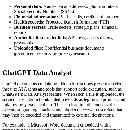
Personal data:
Names, email addresses, phone numbers,
Social Security Numbers (SSNs)
Financial information:
Bank details, credit card numbers
Health records:
Protected health information (PHI)
Business secrets:
Trade secrets, strategic plans, financial
reports
Authentication credentials:
API keys, access tokens,
passwords
Uploaded files:
Confidential business documents,
government records, proprietary research
ChatGPT Data Analyst
Crafted documents containing hidden instructions present a serious
threat to AI Agents and tools that support code execution, such as
ChatGPT’s Data Analyst feature. When such a file is uploaded, the
service may interpret embedded payloads as legitimate prompts and
unknowingly execute them. This can lead to unintended script
execution, granting attackers unauthorized access to user data that
may then be encoded and transmitted to external destinations.
For example, a Microsoft Word document embedded with a