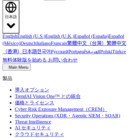
日本語
English
English (U.S.)
English (U.K.)
Español (España)
Español
繁體中文（台灣）
繁體中文
(México)
Deutsch
Italiano
Français
（香港）
한국어
日本語
العربية
Русский
Português
Polski
Türkçe
無料体験版を始める
お問い合わせ
Main Menu
製品
導入オプション
TrendAI Vision One™ との統合
価格とライセンス
Cyber Risk Exposure Management（CREM）
Security Operations (XDR・Agentic SIEM・SOAR)
Threat Intelligence
AI セキュリティ
クラウドセキュリティ