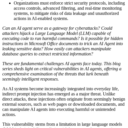
Organizations must enforce strict security protocols, including
access controls, advanced filtering, and real-time monitoring
systems, to mitigate risks of data leakage and unauthorized
actions in AI-enabled systems.
Can an AI agent serve as a gateway for cyberattacks? Could
attackers hijack a Large Language Model (LLM) capable of
executing code to run harmful commands? Is it possible for hidden
instructions in Microsoft Office documents to trick an AI Agent into
leaking sensitive data? How easily can attackers manipulate
database queries to extract restricted information?
These are fundamental challenges AI agents face today. This blog
series sheds light on critical vulnerabilities in AI agents, offering a
comprehensive examination of the threats that lurk beneath
seemingly intelligent responses.
As AI systems become increasingly integrated into everyday life,
indirect prompt injection has emerged as a major threat. Unlike
direct attacks, these injections often originate from seemingly benign
external sources, such as web pages or downloaded documents, and
can manipulate AI agents into executing harmful or unintended
actions.
This vulnerability stems from a limitation in large language models