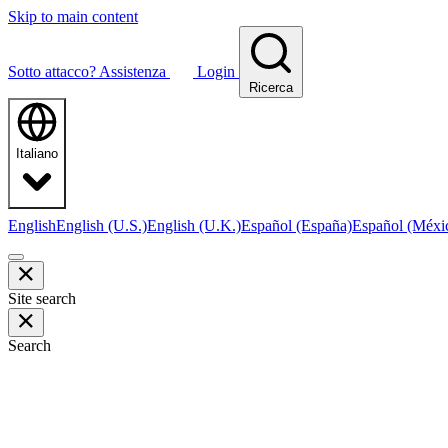
Skip to main content
Sotto attacco?
Assistenza
Login
Ricerca
Italiano
English
English (U.S.)
English (U.K.)
Español (España)
Español (Méxi
Site search
Search