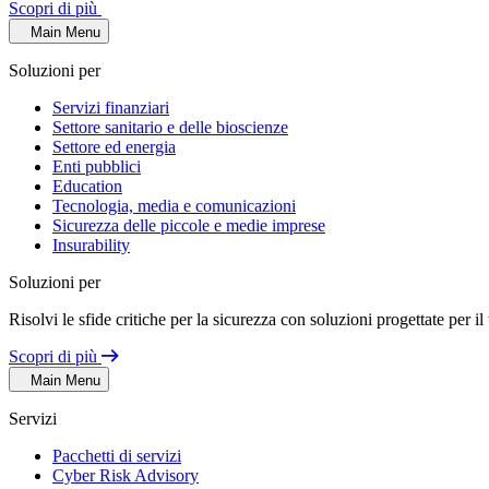
Scopri di più
Main Menu
Soluzioni per
Servizi finanziari
Settore sanitario e delle bioscienze
Settore ed energia
Enti pubblici
Education
Tecnologia, media e comunicazioni
Sicurezza delle piccole e medie imprese
Insurability
Soluzioni per
Risolvi le sfide critiche per la sicurezza con soluzioni progettate per il
Scopri di più
Main Menu
Servizi
Pacchetti di servizi
Cyber Risk Advisory