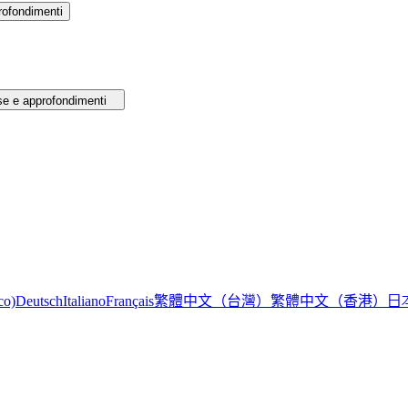
rofondimenti
se e approfondimenti
繁體中文（台灣）
繁體中文（香港）
日
co)
Deutsch
Italiano
Français