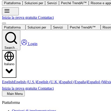
Piattaforma
Soluzioni per
Servizi
Perché TrendAI™
Risorse e app
Inizia la prova gratuita
Contattaci
Piattaforma
Soluzioni per
Servizi
Perché TrendAI™
Risor
Login
Search…
Italiano
English
English (U.S.)
English (U.K.)
Español (España)
Español (Méxi
Inizia la prova gratuita
Contattaci
Main Menu
Piattaforma
Opzioni di implementazione