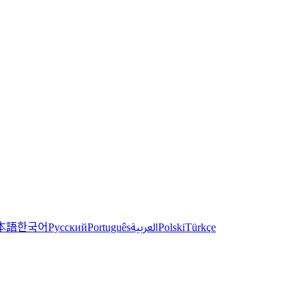
한국어
本語
العربية
Русский
Português
Polski
Türkçe