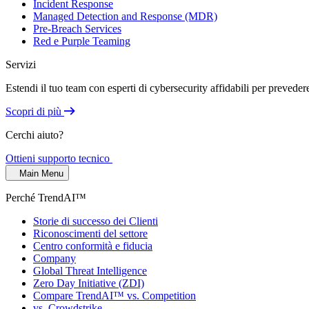
Incident Response
Managed Detection and Response (MDR)
Pre-Breach Services
Red e Purple Teaming
Servizi
Estendi il tuo team con esperti di cybersecurity affidabili per prevede
Scopri di più
Cerchi aiuto?
Ottieni supporto tecnico
Main Menu
Perché TrendAI™
Storie di successo dei Clienti
Riconoscimenti del settore
Centro conformità e fiducia
Company
Global Threat Intelligence
Zero Day Initiative (ZDI)
Compare TrendAI™ vs. Competition
vs. Crowdstrike