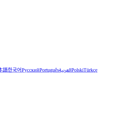
한국어
本語
العربية
Русский
Português
Polski
Türkçe