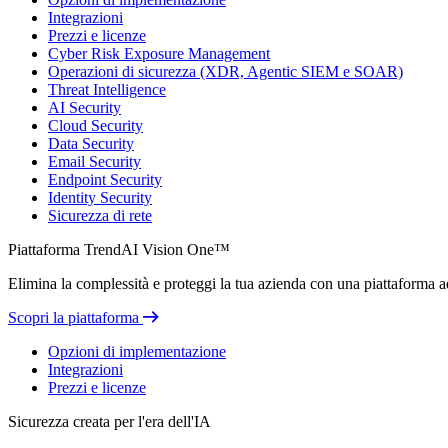
Integrazioni
Prezzi e licenze
Cyber Risk Exposure Management
Operazioni di sicurezza (XDR, Agentic SIEM e SOAR)
Threat Intelligence
AI Security
Cloud Security
Data Security
Email Security
Endpoint Security
Identity Security
Sicurezza di rete
Piattaforma TrendAI Vision One™
Elimina la complessità e proteggi la tua azienda con una piattaforma ada
Scopri la piattaforma
Opzioni di implementazione
Integrazioni
Prezzi e licenze
Sicurezza creata per l'era dell'IA