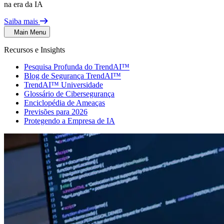
na era da IA
Saiba mais
Main Menu
Recursos e Insights
Pesquisa Profunda do TrendAI™
Blog de Segurança TrendAI™
TrendAI™ Universidade
Glossário de Cibersegurança
Enciclopédia de Ameaças
Previsões para 2026
Protegendo a Empresa de IA