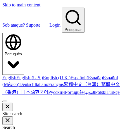
Skip to main content
Sob ataque?
Suporte
Login
Pesquisar
Português
English
English (U.S.)
English (U.K.)
Español (España)
Español
繁體中文（台灣）
繁體中文
(México)
Deutsch
Italiano
Français
（香港）
한국어
日本語
العربية
Русский
Português
Polski
Türkçe
Site search
Search