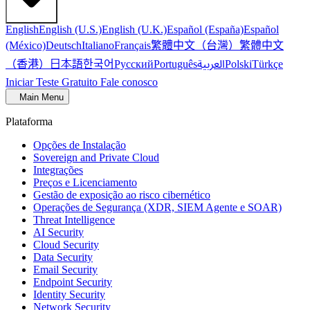
English
English (U.S.)
English (U.K.)
Español (España)
Español
繁體中文（台灣）
繁體中文
(México)
Deutsch
Italiano
Français
（香港）
한국어
日本語
العربية
Русский
Português
Polski
Türkçe
Iniciar Teste Gratuito
Fale conosco
Main Menu
Plataforma
Opções de Instalação
Sovereign and Private Cloud
Integrações
Preços e Licenciamento
Gestão de exposição ao risco cibernético
Operações de Segurança (XDR, SIEM Agente e SOAR)
Threat Intelligence
AI Security
Cloud Security
Data Security
Email Security
Endpoint Security
Identity Security
Network Security