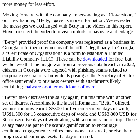
more money for less effort.
Moving forward with the company impersonating as “Cloverstone,”
our new handler, “Betty,” gave us more information. We recreated
the messages we exchanged with Betty in the videos in this report.
Hover or select the video to reveal controls to navigate and enlarge.
“Betty” provided proof the company was registered as a business in
Georgia to further convince us of the offer’s legitimacy. In Georgia,
a "Certificate of Organization" is a form to establish a Limited
Liability Company (LLC). These can be
downloaded
for free, but
we believe that the image was from a previous data breach: in 2022,
citizens in Georgia were targeted with phishing scams related to
corporate registrations. Individuals posing as the Secretary of State’s
office sent emails to business owners with attachments likely
containing
malware or other malicious software
.
“Betty” then discussed the salary again, but this time with another
set of figures. According to the latest information “Betty” offered,
victims can now earn US$800 for five consecutive days of work,
US$1,500 for 15 consecutive days of work, and US$3,800 USD for
30 consecutive days of work along with a commission on top. These
salary rates are par to the scam’s gamification to encourage
continued engagement: victims must work in a streak, or else their
progress and earnings resets if a day is missed.