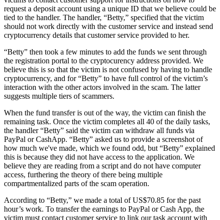
request a deposit account using a unique ID that we believe could be
tied to the handler. The handler, “Betty,” specified that the victim
should not work directly with the customer service and instead send
cryptocurrency details that customer service provided to her.
“Betty” then took a few minutes to add the funds we sent through
the registration portal to the cryptocurency address provided. We
believe this is so that the victim is not confused by having to handle
cryptocurrency, and for “Betty” to have full control of the victim’s
interaction with the other actors involved in the scam. The latter
suggests multiple tiers of scammers.
When the fund transfer is out of the way, the victim can finish the
remaining task. Once the victim completes all 40 of the daily tasks,
the handler “Betty” said the victim can withdraw all funds via
PayPal or CashApp. “Betty” asked us to provide a screenshot of
how much we've made, which we found odd, but “Betty” explained
this is because they did not have access to the application. We
believe they are reading from a script and do not have computer
access, furthering the theory of there being multiple
compartmentalized parts of the scam operation.
According to “Betty,” we made a total of US$70.85 for the past
hour’s work. To transfer the earnings to PayPal or Cash App, the
victim must contact customer service to link our task account with