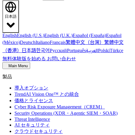
日本語
English
English (U.S.)
English (U.K.)
Español (España)
Español
繁體中文（台灣）
繁體中文
(México)
Deutsch
Italiano
Français
（香港）
한국어
日本語
العربية
Русский
Português
Polski
Türkçe
無料体験版を始める
お問い合わせ
Main Menu
製品
導入オプション
TrendAI Vision One™ との統合
価格とライセンス
Cyber Risk Exposure Management（CREM）
Security Operations (XDR・Agentic SIEM・SOAR)
Threat Intelligence
AI セキュリティ
クラウドセキュリティ