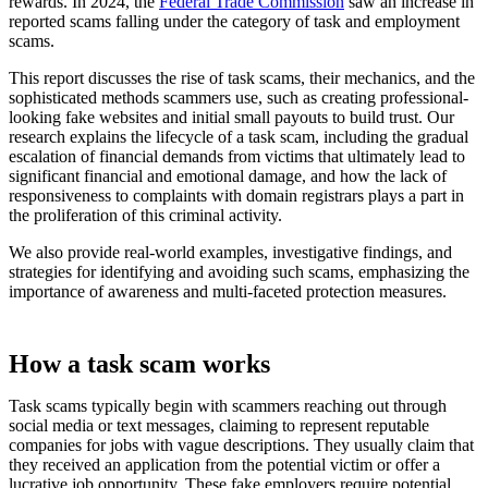
rewards. In 2024, the
Federal Trade Commission
saw an increase in
reported scams falling under the category of task and employment
scams.
This report discusses the rise of task scams, their mechanics, and the
sophisticated methods scammers use, such as creating professional-
looking fake websites and initial small payouts to build trust. Our
research explains the lifecycle of a task scam, including the gradual
escalation of financial demands from victims that ultimately lead to
significant financial and emotional damage, and how the lack of
responsiveness to complaints with domain registrars plays a part in
the proliferation of this criminal activity.
We also provide real-world examples, investigative findings, and
strategies for identifying and avoiding such scams, emphasizing the
importance of awareness and multi-faceted protection measures.
How a task scam works
Task scams typically begin with scammers reaching out through
social media or text messages, claiming to represent reputable
companies for jobs with vague descriptions. They usually claim that
they received an application from the potential victim or offer a
lucrative job opportunity. These fake employers require potential