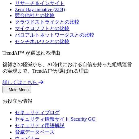
リサーチ＆インサイト
Zero Day Initiative (ZDI)
競合他社との比較
クラウドストライクとの比較
マイクロソフトとの比較
パロアルトネットワークスとの比較
センチネルワンとの比較
TrendAI™ が選ばれる理由
複雑さの軽減から、AI時代における自信を持った組織運営
の実現まで、TrendAI™が選ばれる理由
詳しくはこちら
Main Menu
お役立ち情報
セキュリティブログ
セキュリティ情報サイト Security GO
セキュリティ用語解説
脅威データベース
ウェビナー