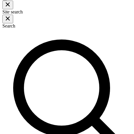
Site search
Search