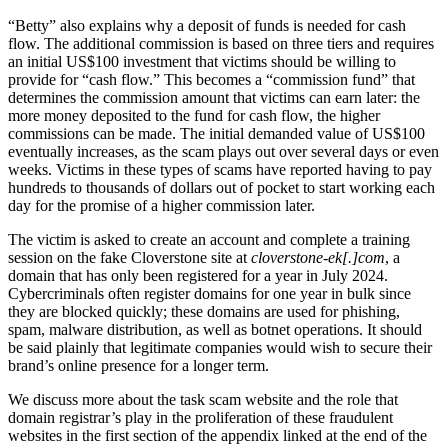
“Betty” also explains why a deposit of funds is needed for cash
flow. The additional commission is based on three tiers and requires
an initial US$100 investment that victims should be willing to
provide for “cash flow.” This becomes a “commission fund” that
determines the commission amount that victims can earn later: the
more money deposited to the fund for cash flow, the higher
commissions can be made. The initial demanded value of US$100
eventually increases, as the scam plays out over several days or even
weeks. Victims in these types of scams have reported having to pay
hundreds to thousands of dollars out of pocket to start working each
day for the promise of a higher commission later.
The victim is asked to create an account and complete a training
session on the fake Cloverstone site at
cloverstone-ek[.]com
, a
domain that has only been registered for a year in July 2024.
Cybercriminals often register domains for one year in bulk since
they are blocked quickly; these domains are used for phishing,
spam, malware distribution, as well as botnet operations. It should
be said plainly that legitimate companies would wish to secure their
brand’s online presence for a longer term.
We discuss more about the task scam website and the role that
domain registrar’s play in the proliferation of these fraudulent
websites in the first section of the appendix linked at the end of the