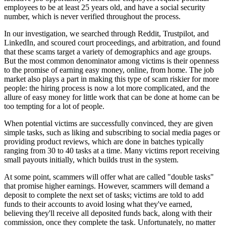
employees to be at least 25 years old, and have a social security
number, which is never verified throughout the process.
In our investigation, we searched through Reddit, Trustpilot, and
LinkedIn, and scoured court proceedings, and arbitration, and found
that these scams target a variety of demographics and age groups.
But the most common denominator among victims is their openness
to the promise of earning easy money, online, from home. The job
market also plays a part in making this type of scam riskier for more
people: the hiring process is now a lot more complicated, and the
allure of easy money for little work that can be done at home can be
too tempting for a lot of people.
When potential victims are successfully convinced, they are given
simple tasks, such as liking and subscribing to social media pages or
providing product reviews, which are done in batches typically
ranging from 30 to 40 tasks at a time. Many victims report receiving
small payouts initially, which builds trust in the system.
At some point, scammers will offer what are called "double tasks"
that promise higher earnings. However, scammers will demand a
deposit to complete the next set of tasks; victims are told to add
funds to their accounts to avoid losing what they've earned,
believing they'll receive all deposited funds back, along with their
commission, once they complete the task. Unfortunately, no matter