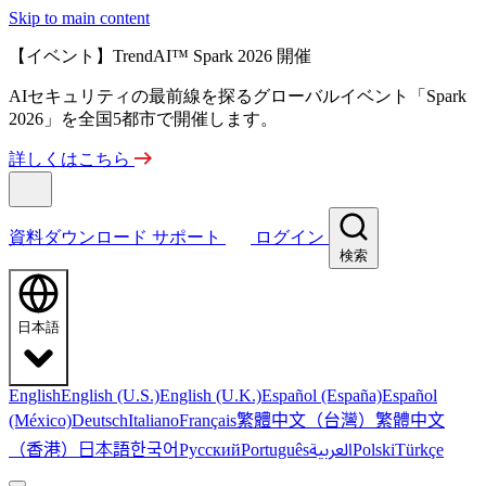
Skip to main content
【イベント】TrendAI™ Spark 2026 開催
AIセキュリティの最前線を探るグローバルイベント「Spark
2026」を全国5都市で開催します。
詳しくはこちら
資料ダウンロード
サポート
ログイン
検索
日本語
English
English (U.S.)
English (U.K.)
Español (España)
Español
繁體中文（台灣）
繁體中文
(México)
Deutsch
Italiano
Français
（香港）
한국어
日本語
العربية
Русский
Português
Polski
Türkçe