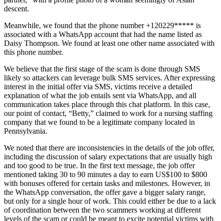
descent.
Meanwhile, we found that the phone number +120229***** is
associated with a WhatsApp account that had the name listed as
Daisy Thompson. We found at least one other name associated with
this phone number.
We believe that the first stage of the scam is done through SMS
likely so attackers can leverage bulk SMS services. After expressing
interest in the initial offer via SMS, victims receive a detailed
explanation of what the job entails sent via WhatsApp, and all
communication takes place through this chat platform. In this case,
our point of contact, “Betty,” claimed to work for a nursing staffing
company that we found to be a legitimate company located in
Pennsylvania.
We noted that there are inconsistencies in the details of the job offer,
including the discussion of salary expectations that are usually high
and too good to be true. In the first text message, the job offer
mentioned taking 30 to 90 minutes a day to earn US$100 to $800
with bonuses offered for certain tasks and milestones. However, in
the WhatsApp conversation, the offer gave a bigger salary range,
but only for a single hour of work. This could either be due to a lack
of coordination between the two scammers working at different
levels of the scam or could be meant to excite potential victims with