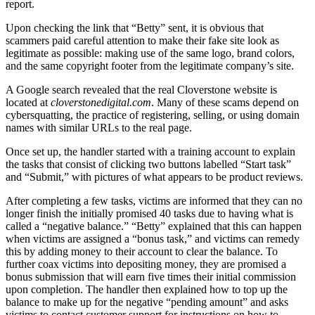
report.
Upon checking the link that “Betty” sent, it is obvious that
scammers paid careful attention to make their fake site look as
legitimate as possible: making use of the same logo, brand colors,
and the same copyright footer from the legitimate company’s site.
A Google search revealed that the real Cloverstone website is
located at
cloverstonedigital.com
. Many of these scams depend on
cybersquatting, the practice of registering, selling, or using domain
names with similar URLs to the real page.
Once set up, the handler started with a training account to explain
the tasks that consist of clicking two buttons labelled “Start task”
and “Submit,” with pictures of what appears to be product reviews.
After completing a few tasks, victims are informed that they can no
longer finish the initially promised 40 tasks due to having what is
called a “negative balance.” “Betty” explained that this can happen
when victims are assigned a “bonus task,” and victims can remedy
this by adding money to their account to clear the balance. To
further coax victims into depositing money, they are promised a
bonus submission that will earn five times their initial commission
upon completion. The handler then explained how to top up the
balance to make up for the negative “pending amount” and asks
victims to contact customer support for instructions on how to