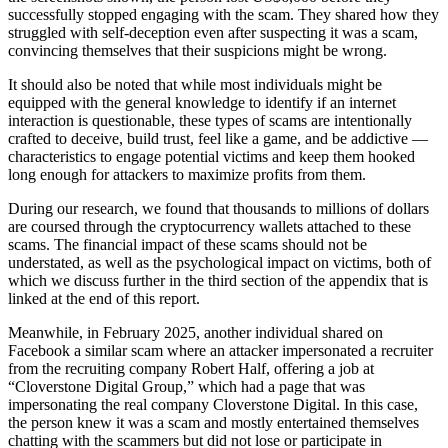
successfully stopped engaging with the scam. They shared how they
struggled with self-deception even after suspecting it was a scam,
convincing themselves that their suspicions might be wrong.
It should also be noted that while most individuals might be
equipped with the general knowledge to identify if an internet
interaction is questionable, these types of scams are intentionally
crafted to deceive, build trust, feel like a game, and be addictive —
characteristics to engage potential victims and keep them hooked
long enough for attackers to maximize profits from them.
During our research, we found that thousands to millions of dollars
are coursed through the cryptocurrency wallets attached to these
scams. The financial impact of these scams should not be
understated, as well as the psychological impact on victims, both of
which we discuss further in the third section of the appendix that is
linked at the end of this report.
Meanwhile, in February 2025, another individual shared on
Facebook a similar scam where an attacker impersonated a recruiter
from the recruiting company Robert Half, offering a job at
“Cloverstone Digital Group,” which had a page that was
impersonating the real company Cloverstone Digital. In this case,
the person knew it was a scam and mostly entertained themselves
chatting with the scammers but did not lose or participate in