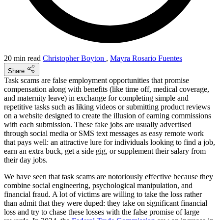
20 min read
Christopher Boyton
,
Mayra Rosario Fuentes
Share
Task scams are false employment opportunities that promise
compensation along with benefits (like time off, medical coverage,
and maternity leave) in exchange for completing simple and
repetitive tasks such as liking videos or submitting product reviews
on a website designed to create the illusion of earning commissions
with each submission. These fake jobs are usually advertised
through social media or SMS text messages as easy remote work
that pays well: an attractive lure for individuals looking to find a job,
earn an extra buck, get a side gig, or supplement their salary from
their day jobs.
We have seen that task scams are notoriously effective because they
combine social engineering, psychological manipulation, and
financial fraud. A lot of victims are willing to take the loss rather
than admit that they were duped: they take on significant financial
loss and try to chase these losses with the false promise of large