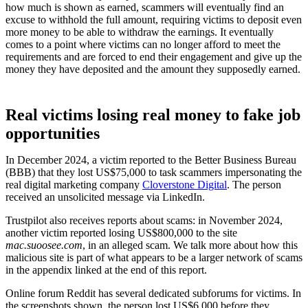
how much is shown as earned, scammers will eventually find an
excuse to withhold the full amount, requiring victims to deposit even
more money to be able to withdraw the earnings. It eventually
comes to a point where victims can no longer afford to meet the
requirements and are forced to end their engagement and give up the
money they have deposited and the amount they supposedly earned.
Real victims losing real money to fake job
opportunities
In December 2024, a victim reported to the Better Business Bureau
(BBB) that they lost US$75,000 to task scammers impersonating the
real digital marketing company
Cloverstone Digital
. The person
received an unsolicited message via LinkedIn.
Trustpilot also receives reports about scams: in November 2024,
another victim reported losing US$800,000 to the site
mac.suoosee.com
, in an alleged scam. We talk more about how this
malicious site is part of what appears to be a larger network of scams
in the appendix linked at the end of this report.
Online forum Reddit has several dedicated subforums for victims. In
the screenshots shown, the person lost US$6,000 before they