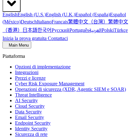
English
English (U.S.)
English (U.K.)
Español (España)
Español
繁體中文（台灣）
繁體中文
(México)
Deutsch
Italiano
Français
（香港）
한국어
日本語
العربية
Русский
Português
Polski
Türkçe
Inizia la prova gratuita
Contattaci
Main Menu
Piattaforma
Opzioni di implementazione
Integrazioni
Prezzi e licenze
Cyber Risk Exposure Management
Operazioni di sicurezza (XDR, Agentic SIEM e SOAR)
Threat Intelligence
AI Security
Cloud Security
Data Security
Email Security
Endpoint Security
Identity Security
Sicurezza di rete