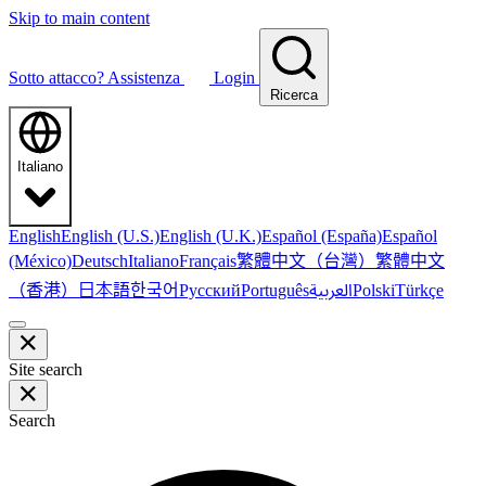
Skip to main content
Sotto attacco?
Assistenza
Login
Ricerca
Italiano
English
English (U.S.)
English (U.K.)
Español (España)
Español
繁體中文（台灣）
繁體中文
(México)
Deutsch
Italiano
Français
（香港）
한국어
日本語
العربية
Русский
Português
Polski
Türkçe
Site search
Search