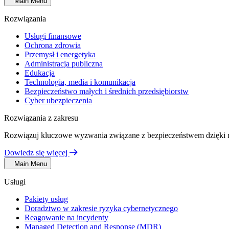
Main Menu
Rozwiązania
Usługi finansowe
Ochrona zdrowia
Przemysł i energetyka
Administracja publiczna
Edukacja
Technologia, media i komunikacja
Bezpieczeństwo małych i średnich przedsiębiorstw
Cyber ubezpieczenia
Rozwiązania z zakresu
Rozwiązuj kluczowe wyzwania związane z bezpieczeństwem dzięki 
Dowiedz się więcej
Main Menu
Usługi
Pakiety usług
Doradztwo w zakresie ryzyka cybernetycznego
Reagowanie na incydenty
Managed Detection and Response (MDR)