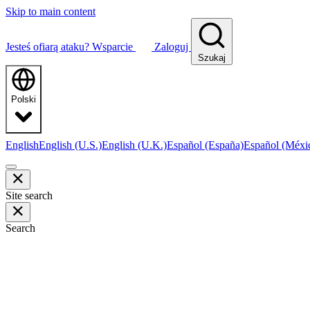
Skip to main content
Jesteś ofiarą ataku?
Wsparcie
Zaloguj
Szukaj
Polski
English
English (U.S.)
English (U.K.)
Español (España)
Español (Méxi
Site search
Search