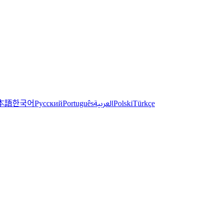
한국어
本語
العربية
Русский
Português
Polski
Türkçe