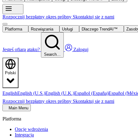
Rozpocznij bezpłatny okres próbny
Skontaktuj się z nami
Platforma
Rozwiązania
Usługi
Dlaczego TrendAI™
Zaso
Jesteś ofiarą ataku?
Zaloguj
Search…
Polski
English
English (U.S.)
English (U.K.)
Español (España)
Español (Méxi
Rozpocznij bezpłatny okres próbny
Skontaktuj się z nami
Main Menu
Platforma
Opcje wdrożenia
Integracja