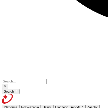
Search
Platforma
Rozwiązania
Usługi
Dlaczego TrendAI™
Zasoby