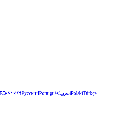
한국어
本語
العربية
Русский
Português
Polski
Türkçe