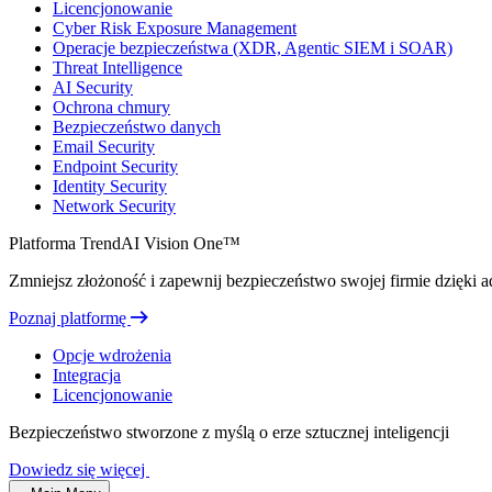
Licencjonowanie
Cyber Risk Exposure Management
Operacje bezpieczeństwa (XDR, Agentic SIEM i SOAR)
Threat Intelligence
AI Security
Ochrona chmury
Bezpieczeństwo danych
Email Security
Endpoint Security
Identity Security
Network Security
Platforma TrendAI Vision One™
Zmniejsz złożoność i zapewnij bezpieczeństwo swojej firmie dzięki ada
Poznaj platformę
Opcje wdrożenia
Integracja
Licencjonowanie
Bezpieczeństwo stworzone z myślą o erze sztucznej inteligencji
Dowiedz się więcej