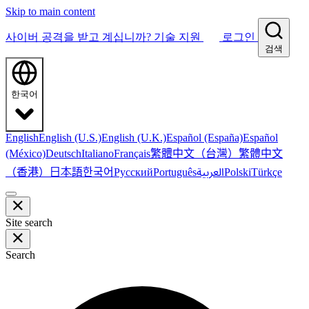
Skip to main content
사이버 공격을 받고 계십니까?
기술 지원
로그인
검색
한국어
English
English (U.S.)
English (U.K.)
Español (España)
Español
繁體中文（台灣）
繁體中文
(México)
Deutsch
Italiano
Français
（香港）
한국어
日本語
العربية
Русский
Português
Polski
Türkçe
Site search
Search