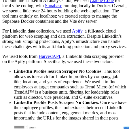
To build the LinkedIn AI analysis tool, we used
Claude Code
for
local vibe coding, with
Supabase
running locally in Docker. Overall,
we spent a little over 24 hours building the web application. The
tool runs entirely on localhost; we created scripts to manage the
Supabase Docker containers and the Vite dev server.
For LinkedIn data collection, we used
Apify
, a full-stack cloud
platform for web scraping and data extraction. Despite LinkedIn’s
strong anti-scraping protections, Apify’s infrastructure can handle
these challenges with its anti-blocking protection and proxy services.
We used tools from
HarvestAPI
, a LinkedIn data scraping provider
on the Apify platform. Specifically, we used these two actors:
LinkedIn Profile Search Scraper No Cookies
: This tool
allows us to search for LinkedIn profiles by company, job
title, location, and years of experience. We used it to find
employees at target companies such as Trend Micro (of which
TrendAI™ is a business unit), filtering for leadership roles
such as director, vice president, and C-suite executives.
LinkedIn Profile Posts Scraper No Cookies
: Once we have
the employee profiles, this tool extracts their recent LinkedIn
posts that include content, engagement metrics, and most
importantly, the URLs for the images shared in their posts.