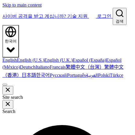
Skip to main content
사이버 공격을 받고 계십니까?
기술 지원
로그인
검색
한국어
English
English (U.S.)
English (U.K.)
Español (España)
Español
繁體中文（台灣）
繁體中文
(México)
Deutsch
Italiano
Français
（香港）
한국어
日本語
العربية
Русский
Português
Polski
Türkçe
Site search
Search