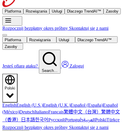
Platforma
Rozwiązania
Usługi
Dlaczego TrendAI™
Zasoby
Rozpocznij bezpłatny okres próbny
Skontaktuj się z nami
Platforma
Rozwiązania
Usługi
Dlaczego TrendAI™
Zasoby
Jesteś ofiarą ataku?
Zaloguj
Search…
Polski
English
English (U.S.)
English (U.K.)
Español (España)
Español
繁體中文（台灣）
繁體中文
(México)
Deutsch
Italiano
Français
（香港）
한국어
日本語
العربية
Русский
Português
Polski
Türkçe
Rozpocznij bezpłatny okres próbny
Skontaktuj się z nami