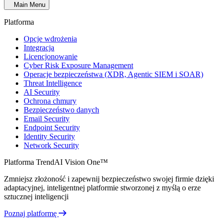
Main Menu
Platforma
Opcje wdrożenia
Integracja
Licencjonowanie
Cyber Risk Exposure Management
Operacje bezpieczeństwa (XDR, Agentic SIEM i SOAR)
Threat Intelligence
AI Security
Ochrona chmury
Bezpieczeństwo danych
Email Security
Endpoint Security
Identity Security
Network Security
Platforma TrendAI Vision One™
Zmniejsz złożoność i zapewnij bezpieczeństwo swojej firmie dzięki
adaptacyjnej, inteligentnej platformie stworzonej z myślą o erze
sztucznej inteligencji
Poznaj platformę