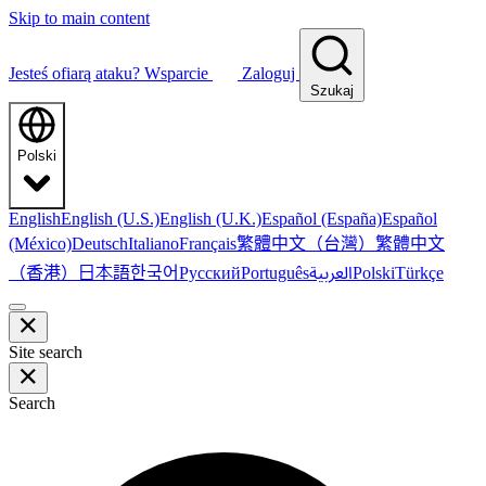
Skip to main content
Jesteś ofiarą ataku?
Wsparcie
Zaloguj
Szukaj
Polski
English
English (U.S.)
English (U.K.)
Español (España)
Español
繁體中文（台灣）
繁體中文
(México)
Deutsch
Italiano
Français
（香港）
한국어
日本語
العربية
Русский
Português
Polski
Türkçe
Site search
Search