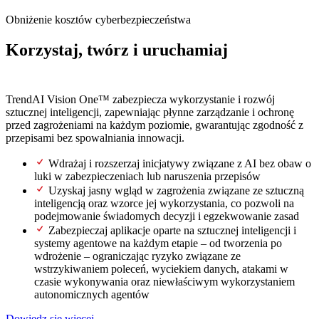
Obniżenie kosztów cyberbezpieczeństwa
Korzystaj, twórz i uruchamiaj
Bezpieczną sztuczną inteligencję.
TrendAI Vision One™ zabezpiecza wykorzystanie i rozwój
sztucznej inteligencji, zapewniając płynne zarządzanie i ochronę
przed zagrożeniami na każdym poziomie, gwarantując zgodność z
przepisami bez spowalniania innowacji.
Wdrażaj i rozszerzaj inicjatywy związane z AI bez obaw o
luki w zabezpieczeniach lub naruszenia przepisów
Uzyskaj jasny wgląd w zagrożenia związane ze sztuczną
inteligencją oraz wzorce jej wykorzystania, co pozwoli na
podejmowanie świadomych decyzji i egzekwowanie zasad
Zabezpieczaj aplikacje oparte na sztucznej inteligencji i
systemy agentowe na każdym etapie – od tworzenia po
wdrożenie – ograniczając ryzyko związane ze
wstrzykiwaniem poleceń, wyciekiem danych, atakami w
czasie wykonywania oraz niewłaściwym wykorzystaniem
autonomicznych agentów
Dowiedz się więcej