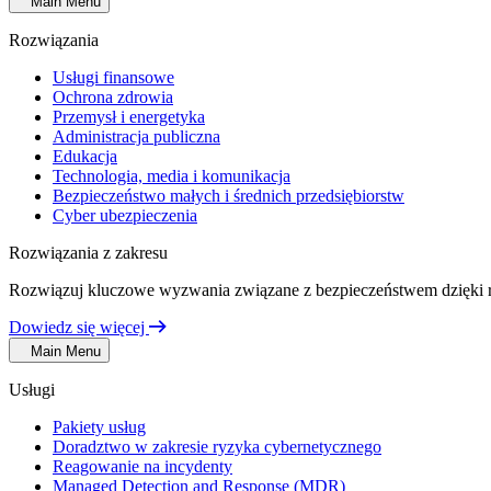
Main Menu
Rozwiązania
Usługi finansowe
Ochrona zdrowia
Przemysł i energetyka
Administracja publiczna
Edukacja
Technologia, media i komunikacja
Bezpieczeństwo małych i średnich przedsiębiorstw
Cyber ubezpieczenia
Rozwiązania z zakresu
Rozwiązuj kluczowe wyzwania związane z bezpieczeństwem dzięki 
Dowiedz się więcej
Main Menu
Usługi
Pakiety usług
Doradztwo w zakresie ryzyka cybernetycznego
Reagowanie na incydenty
Managed Detection and Response (MDR)