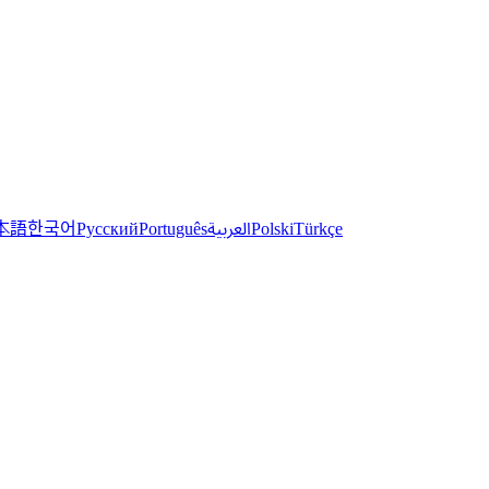
한국어
本語
العربية
Русский
Português
Polski
Türkçe