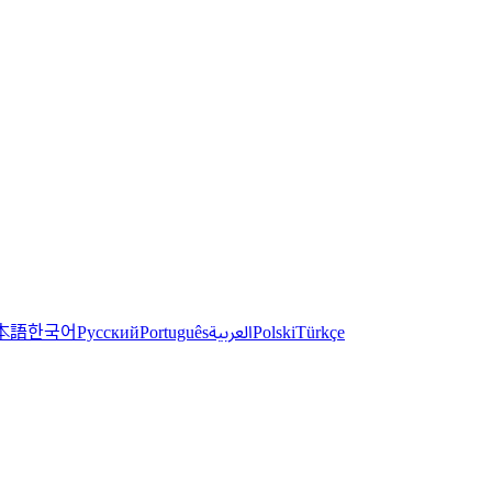
한국어
本語
العربية
Русский
Português
Polski
Türkçe