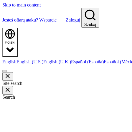
Skip to main content
Jesteś ofiarą ataku?
Wsparcie
Zaloguj
Szukaj
Polski
English
English (U.S.)
English (U.K.)
Español (España)
Español (Méxi
Site search
Search