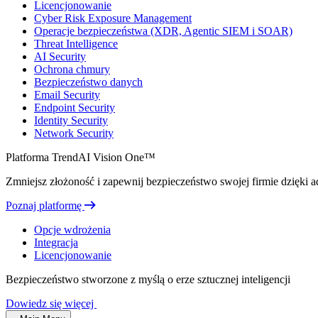
Licencjonowanie
Cyber Risk Exposure Management
Operacje bezpieczeństwa (XDR, Agentic SIEM i SOAR)
Threat Intelligence
AI Security
Ochrona chmury
Bezpieczeństwo danych
Email Security
Endpoint Security
Identity Security
Network Security
Platforma TrendAI Vision One™
Zmniejsz złożoność i zapewnij bezpieczeństwo swojej firmie dzięki ada
Poznaj platformę
Opcje wdrożenia
Integracja
Licencjonowanie
Bezpieczeństwo stworzone z myślą o erze sztucznej inteligencji
Dowiedz się więcej