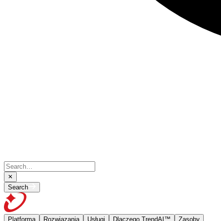
Search
Platforma
Rozwiązania
Usługi
Dlaczego TrendAI™
Zasoby