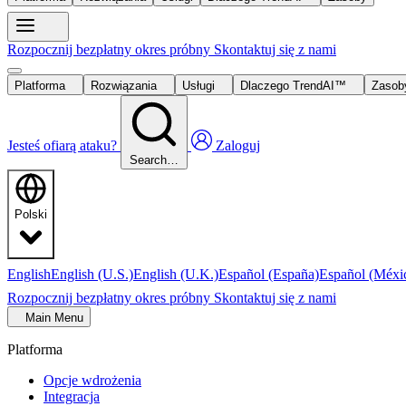
Rozpocznij bezpłatny okres próbny
Skontaktuj się z nami
Platforma
Rozwiązania
Usługi
Dlaczego TrendAI™
Zaso
Jesteś ofiarą ataku?
Zaloguj
Search…
Polski
English
English (U.S.)
English (U.K.)
Español (España)
Español (Méxi
Rozpocznij bezpłatny okres próbny
Skontaktuj się z nami
Main Menu
Platforma
Opcje wdrożenia
Integracja