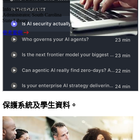
Information Systems
Administrator, South Carolina
State Library​​​​
參考案例
保護系統及學生資料。