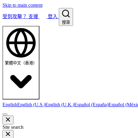
Skip to main content
受到攻擊？
支援
登入
搜尋
繁體中文（香港）
English
English (U.S.)
English (U.K.)
Español (España)
Español (Méxi
Site search