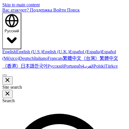
Skip to main content
Вас атакуют?
Поддержка
Войти
Поиск
Русский
English
English (U.S.)
English (U.K.)
Español (España)
Español
繁體中文（台灣）
繁體中文
(México)
Deutsch
Italiano
Français
（香港）
한국어
日本語
العربية
Русский
Português
Polski
Türkçe
Site search
Search