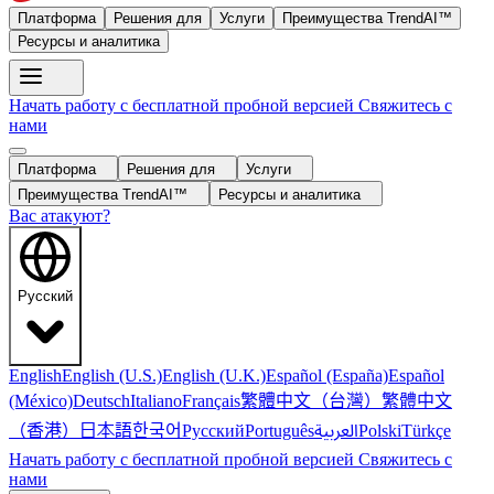
Платформа
Решения для
Услуги
Преимущества TrendAI™
Ресурсы и аналитика
Начать работу с бесплатной пробной версией
Свяжитесь с
нами
Платформа
Решения для
Услуги
Преимущества TrendAI™
Ресурсы и аналитика
Вас атакуют?
Русский
English
English (U.S.)
English (U.K.)
Español (España)
Español
繁體中文（台灣）
繁體中文
(México)
Deutsch
Italiano
Français
（香港）
한국어
日本語
العربية
Русский
Português
Polski
Türkçe
Начать работу с бесплатной пробной версией
Свяжитесь с
нами