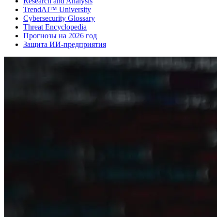
Research and Analysis
TrendAI™ University
Cybersecurity Glossary
Threat Encyclopedia
Прогнозы на 2026 год
Защита ИИ-предприятия