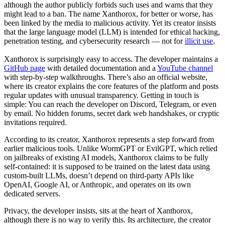
although the author publicly forbids such uses and warns that they
might lead to a ban. The name Xanthorox, for better or worse, has
been linked by the media to malicious activity. Yet its creator insists
that the large language model (LLM) is intended for ethical hacking,
penetration testing, and cybersecurity research — not for
illicit use
.
Xanthorox is surprisingly easy to access. The developer maintains a
GitHub page
with detailed documentation and a
YouTube channel
with step-by-step walkthroughs. There’s also an official website,
where its creator explains the core features of the platform and posts
regular updates with unusual transparency. Getting in touch is
simple: You can reach the developer on Discord, Telegram, or even
by email. No hidden forums, secret dark web handshakes, or cryptic
invitations required.
According to its creator, Xanthorox represents a step forward from
earlier malicious tools. Unlike WormGPT or EvilGPT, which relied
on jailbreaks of existing AI models, Xanthorox claims to be fully
self-contained: it is supposed to be trained on the latest data using
custom-built LLMs, doesn’t depend on third-party APIs like
OpenAI, Google AI, or Anthropic, and operates on its own
dedicated servers.
Privacy, the developer insists, sits at the heart of Xanthorox,
although there is no way to verify this. Its architecture, the creator