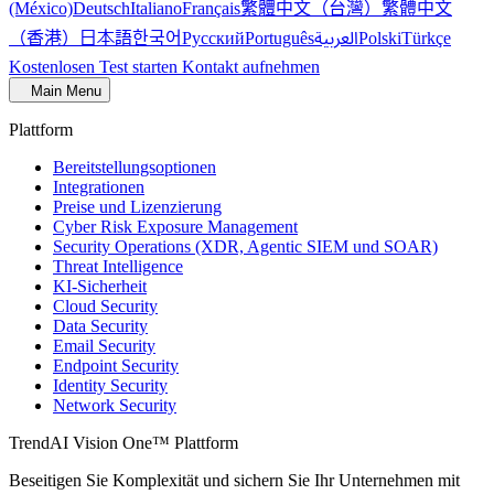
繁體中文（台灣）
繁體中文
(México)
Deutsch
Italiano
Français
（香港）
한국어
日本語
العربية
Русский
Português
Polski
Türkçe
Kostenlosen Test starten
Kontakt aufnehmen
Main Menu
Plattform
Bereitstellungsoptionen
Integrationen
Preise und Lizenzierung
Cyber Risk Exposure Management
Security Operations (XDR, Agentic SIEM und SOAR)
Threat Intelligence
KI-Sicherheit
Cloud Security
Data Security
Email Security
Endpoint Security
Identity Security
Network Security
TrendAI Vision One™ Plattform
Beseitigen Sie Komplexität und sichern Sie Ihr Unternehmen mit