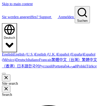
Skip to main content
Sie werden angegriffen?
Support
Anmelden
Suchen
Deutsch
English
English (U.S.)
English (U.K.)
Español (España)
Español
繁體中文（台灣）
繁體中文
(México)
Deutsch
Italiano
Français
（香港）
한국어
日本語
العربية
Русский
Português
Polski
Türkçe
Site search
Search