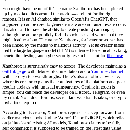
You might have heard of it. The name Xanthorox has been picked
up by media outlets around the world — and not for the right
reasons. It is an AI chatbot, similar to OpenAI’s ChatGPT, that
supposedly can be used to generate malware and ransomware code.
It is also said to have the ability to create phishing campaigns,
although the author publicly forbids such uses and warns that they
might lead to a ban. The name Xanthorox, for better or worse, has
been linked by the media to malicious activity. Yet its creator insists
that the large language model (LLM) is intended for ethical hacking,
penetration testing, and cybersecurity research — not for
illicit use
.
Xanthorox is surprisingly easy to access. The developer maintains a
GitHub page
with detailed documentation and a
YouTube channel
with step-by-step walkthroughs. There’s also an official website,
where its creator explains the core features of the platform and posts
regular updates with unusual transparency. Getting in touch is
simple: You can reach the developer on Discord, Telegram, or even
by email. No hidden forums, secret dark web handshakes, or cryptic
invitations required.
According to its creator, Xanthorox represents a step forward from
earlier malicious tools. Unlike WormGPT or EvilGPT, which relied
on jailbreaks of existing AI models, Xanthorox claims to be fully
self-contained: it is supposed to be trained on the latest data using