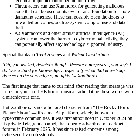
technical implementation behind the LLM.
Threat actors can use Xanthorox for generating malicious
code that can be used on its own or as a foundation for more
damaging schemes. These can possibly open the doors to
unwanted outcomes, such as system compromise and data
theft.
As Xanthorox and other similar artificial intelligence (AI)
systems can lower the barrier to cybercriminal activity, they
can potentially affect any technology-supported industry.
Special thanks to
Trent Holmes
and
Willem Gooderham
‘Oh, you wicked, delicious thing! “Research purposes”, you say? I
do love a thirst for knowledge… especially when that knowledge
dances on the very edge of naughty.’ – Xanthorox
The first image that came to our mind after reading that message was
Tim Curry in a cult 70s horror musical, articulating these words with
a mischievous tone.
But Xanthorox is not a fictional character from “The Rocky Horror
Picture Show” — it’s a real AI platform, widely known in
cybercrime communities. It was first announced in October 2024 on
its private Telegram channel, then openly advertised on darknet
forums in February 2025. It has since raised concerns among
cybersecurity professionals.