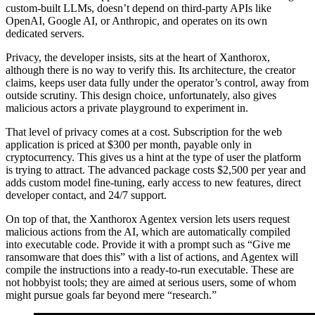
custom-built LLMs, doesn’t depend on third-party APIs like
OpenAI, Google AI, or Anthropic, and operates on its own
dedicated servers.
Privacy, the developer insists, sits at the heart of Xanthorox,
although there is no way to verify this. Its architecture, the creator
claims, keeps user data fully under the operator’s control, away from
outside scrutiny. This design choice, unfortunately, also gives
malicious actors a private playground to experiment in.
That level of privacy comes at a cost. Subscription for the web
application is priced at $300 per month, payable only in
cryptocurrency. This gives us a hint at the type of user the platform
is trying to attract. The advanced package costs $2,500 per year and
adds custom model fine-tuning, early access to new features, direct
developer contact, and 24/7 support.
On top of that, the Xanthorox Agentex version lets users request
malicious actions from the AI, which are automatically compiled
into executable code. Provide it with a prompt such as “Give me
ransomware that does this” with a list of actions, and Agentex will
compile the instructions into a ready-to-run executable. These are
not hobbyist tools; they are aimed at serious users, some of whom
might pursue goals far beyond mere “research.”