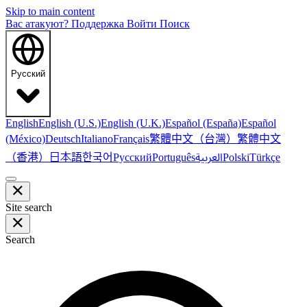
Skip to main content
Вас атакуют?
Поддержка
Войти
Поиск
Русский
English
English (U.S.)
English (U.K.)
Español (España)
Español
繁體中文（台灣）
繁體中文
(México)
Deutsch
Italiano
Français
（香港）
한국어
日本語
العربية
Русский
Português
Polski
Türkçe
Site search
Search