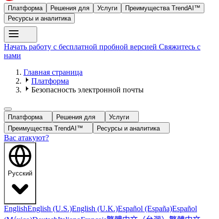
Платформа
Решения для
Услуги
Преимущества TrendAI™
Ресурсы и аналитика
Начать работу с бесплатной пробной версией
Свяжитесь с
нами
Главная страница
Платформа
Безопасность электронной почты
Платформа
Решения для
Услуги
Преимущества TrendAI™
Ресурсы и аналитика
Вас атакуют?
Русский
English
English (U.S.)
English (U.K.)
Español (España)
Español