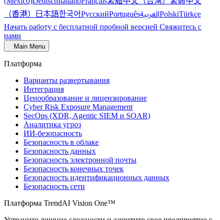
繁體中文（台灣）
繁體中文
(México)
Deutsch
Italiano
Français
（香港）
한국어
日本語
العربية
Русский
Português
Polski
Türkçe
Начать работу с бесплатной пробной версией
Свяжитесь с
нами
Main Menu
Платформа
Варианты развертывания
Интеграция
Ценообразование и лицензирование
Cyber Risk Exposure Management
SecOps (XDR, Agentic SIEM и SOAR)
Аналитика угроз
ИИ-безопасность
Безопасность в облаке
Безопасность данных
Безопасность электронной почты
Безопасность конечных точек
Безопасность идентификационных данных
Безопасность сети
Платформа TrendAI Vision One™
Устраните лишние сложности и защитите свое предприятие с