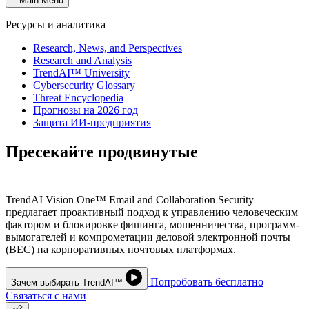
Main Menu
Ресурсы и аналитика
Research, News, and Perspectives
Research and Analysis
TrendAI™ University
Cybersecurity Glossary
Threat Encyclopedia
Прогнозы на 2026 год
Защита ИИ-предприятия
Пресекайте продвинутые
угрозы в
электронной почте
TrendAI Vision One™ Email and Collaboration Security
предлагает проактивный подход к управлению человеческим
фактором и блокировке фишинга, мошенничества, программ-
вымогателей и компрометации деловой электронной почты
(BEC) на корпоративных почтовых платформах.
Попробовать бесплатно
Зачем выбирать TrendAI™
Связаться с нами