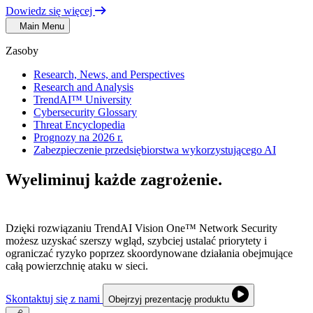
Dowiedz się więcej
Main Menu
Zasoby
Research, News, and Perspectives
Research and Analysis
TrendAI™ University
Cybersecurity Glossary
Threat Encyclopedia
Prognozy na 2026 r.
Zabezpieczenie przedsiębiorstwa wykorzystującego AI
Wyeliminuj każde zagrożenie.
Zarządzaj
każdym połączeniem.
Dzięki rozwiązaniu TrendAI Vision One™ Network Security
możesz uzyskać szerszy wgląd, szybciej ustalać priorytety i
ograniczać ryzyko poprzez skoordynowane działania obejmujące
całą powierzchnię ataku w sieci.
Skontaktuj się z nami
Obejrzyj prezentację produktu