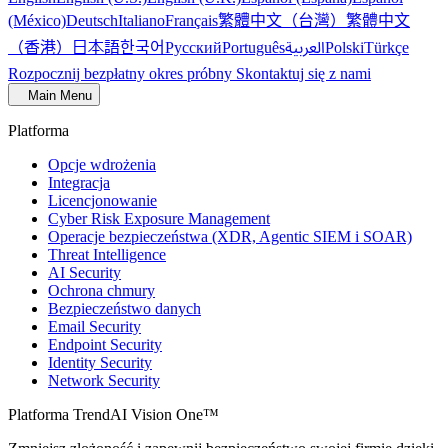
繁體中文（台灣）
繁體中文
(México)
Deutsch
Italiano
Français
（香港）
한국어
日本語
العربية
Русский
Português
Polski
Türkçe
Rozpocznij bezpłatny okres próbny
Skontaktuj się z nami
Main Menu
Platforma
Opcje wdrożenia
Integracja
Licencjonowanie
Cyber Risk Exposure Management
Operacje bezpieczeństwa (XDR, Agentic SIEM i SOAR)
Threat Intelligence
AI Security
Ochrona chmury
Bezpieczeństwo danych
Email Security
Endpoint Security
Identity Security
Network Security
Platforma TrendAI Vision One™