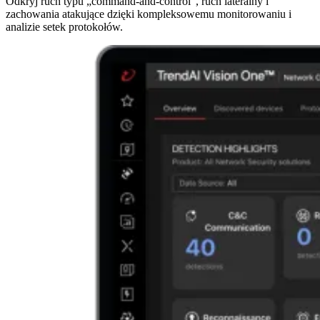
Odkryj ruch typu „command-and-control”, ruch lateralny i
zachowania atakujące dzięki kompleksowemu monitorowaniu i
analizie setek protokołów.