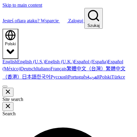
Skip to main content
Jesteś ofiarą ataku?
Wsparcie
Zaloguj
Szukaj
Polski
English
English (U.S.)
English (U.K.)
Español (España)
Español
繁體中文（台灣）
繁體中文
(México)
Deutsch
Italiano
Français
（香港）
한국어
日本語
العربية
Русский
Português
Polski
Türkçe
Site search
Search