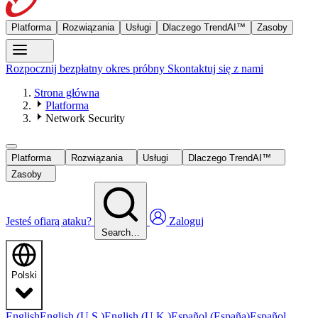
Platforma
Rozwiązania
Usługi
Dlaczego TrendAI™
Zasoby
Rozpocznij bezpłatny okres próbny
Skontaktuj się z nami
Strona główna
Platforma
Network Security
Platforma
Rozwiązania
Usługi
Dlaczego TrendAI™
Zasoby
Jesteś ofiarą ataku?
Zaloguj
Search…
Polski
English
English (U.S.)
English (U.K.)
Español (España)
Español