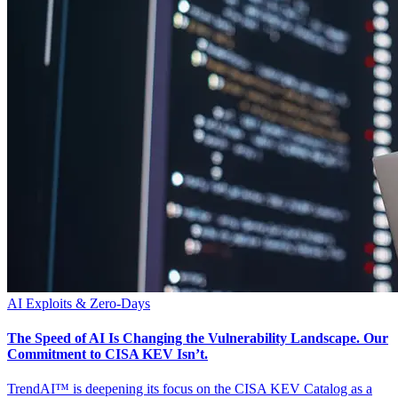
AI
Exploits & Zero-Days
The Speed of AI Is Changing the Vulnerability Landscape. Our
Commitment to CISA KEV Isn’t.
TrendAI™ is deepening its focus on the CISA KEV Catalog as a