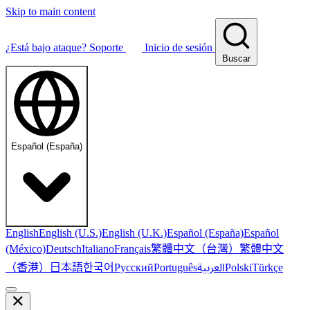
Skip to main content
¿Está bajo ataque?
Soporte
Inicio de sesión
Buscar
Español (España)
English
English (U.S.)
English (U.K.)
Español (España)
Español
繁體中文（台灣）
繁體中文
(México)
Deutsch
Italiano
Français
（香港）
한국어
日本語
العربية
Русский
Português
Polski
Türkçe