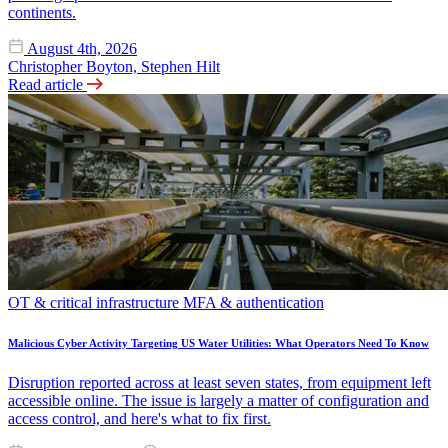
continents.
August 4th, 2026
Christopher Boyton, Stephen Hilt
Read article
OT & critical infrastructure
MFA & authentication
Malicious Cyber Activity Targeting US Water Utilities: What Operators Need To Know
Disruption reported across at least seven states, from equipment left
accessible online. The issue is largely a matter of configuration and
access control, and here's what to fix first.