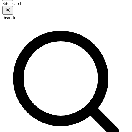
Site search
Search