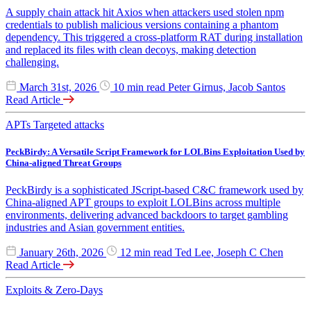
A supply chain attack hit Axios when attackers used stolen npm
credentials to publish malicious versions containing a phantom
dependency. This triggered a cross-platform RAT during installation
and replaced its files with clean decoys, making detection
challenging.
March 31st, 2026
10 min read
Peter Girnus, Jacob Santos
Read Article
APTs
Targeted attacks
PeckBirdy: A Versatile Script Framework for LOLBins Exploitation Used by
China-aligned Threat Groups
PeckBirdy is a sophisticated JScript-based C&C framework used by
China-aligned APT groups to exploit LOLBins across multiple
environments, delivering advanced backdoors to target gambling
industries and Asian government entities.
January 26th, 2026
12 min read
Ted Lee, Joseph C Chen
Read Article
Exploits & Zero-Days