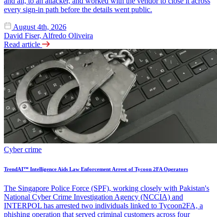
and all, to an attacker, and worked with the vendor to close it across
every sign-in path before the details went public.
August 4th, 2026
David Fiser, Alfredo Oliveira
Read article
Cyber crime
TrendAI™ Intelligence Aids Law Enforcement Arrest of Tycoon 2FA Operators
The Singapore Police Force (SPF), working closely with Pakistan's
National Cyber Crime Investigation Agency (NCCIA) and
INTERPOL has arrested two individuals linked to Tycoon2FA, a
phishing operation that served criminal customers across four