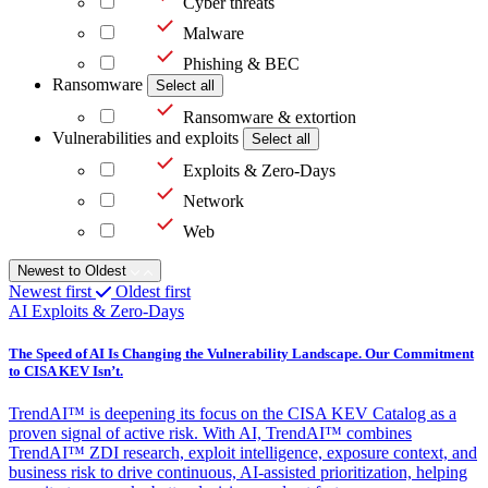
Cyber threats
Malware
Phishing & BEC
Ransomware
Select all
Ransomware & extortion
Vulnerabilities and exploits
Select all
Exploits & Zero-Days
Network
Web
Newest to Oldest
Newest first
Oldest first
AI
Exploits & Zero-Days
The Speed of AI Is Changing the Vulnerability Landscape. Our Commitment
to CISA KEV Isn’t.
TrendAI™ is deepening its focus on the CISA KEV Catalog as a
proven signal of active risk. With AI, TrendAI™ combines
TrendAI™ ZDI research, exploit intelligence, exposure context, and
business risk to drive continuous, AI-assisted prioritization, helping