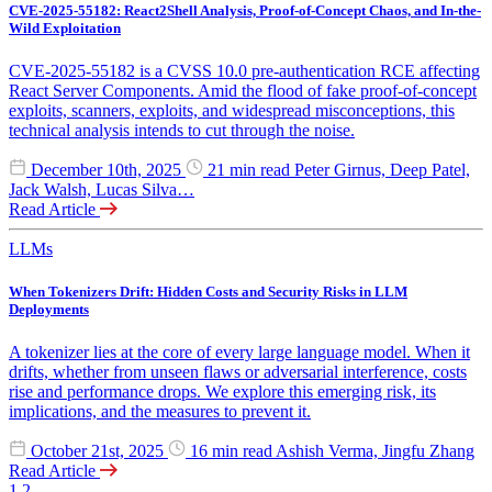
CVE-2025-55182: React2Shell Analysis, Proof-of-Concept Chaos, and In-the-
Wild Exploitation
CVE-2025-55182 is a CVSS 10.0 pre-authentication RCE affecting
React Server Components. Amid the flood of fake proof-of-concept
exploits, scanners, exploits, and widespread misconceptions, this
technical analysis intends to cut through the noise.
December 10th, 2025
21 min read
Peter Girnus, Deep Patel,
Jack Walsh, Lucas Silva…
Read Article
LLMs
When Tokenizers Drift: Hidden Costs and Security Risks in LLM
Deployments
A tokenizer lies at the core of every large language model. When it
drifts, whether from unseen flaws or adversarial interference, costs
rise and performance drops. We explore this emerging risk, its
implications, and the measures to prevent it.
October 21st, 2025
16 min read
Ashish Verma, Jingfu Zhang
Read Article
1
2