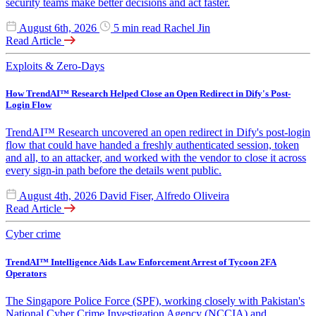
security teams make better decisions and act faster.
August 6th, 2026
5 min read
Rachel Jin
Read Article
Exploits & Zero-Days
How TrendAI™ Research Helped Close an Open Redirect in Dify's Post-
Login Flow
TrendAI™ Research uncovered an open redirect in Dify's post-login
flow that could have handed a freshly authenticated session, token
and all, to an attacker, and worked with the vendor to close it across
every sign-in path before the details went public.
August 4th, 2026
David Fiser, Alfredo Oliveira
Read Article
Cyber crime
TrendAI™ Intelligence Aids Law Enforcement Arrest of Tycoon 2FA
Operators
The Singapore Police Force (SPF), working closely with Pakistan's
National Cyber Crime Investigation Agency (NCCIA) and