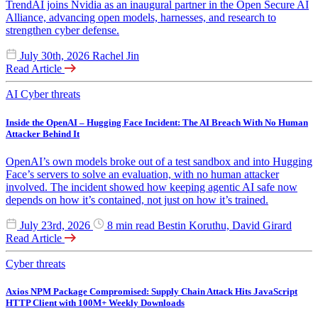
TrendAI joins Nvidia as an inaugural partner in the Open Secure AI
Alliance, advancing open models, harnesses, and research to
strengthen cyber defense.
July 30th, 2026
Rachel Jin
Read Article
AI
Cyber threats
Inside the OpenAI – Hugging Face Incident: The AI Breach With No Human
Attacker Behind It
OpenAI’s own models broke out of a test sandbox and into Hugging
Face’s servers to solve an evaluation, with no human attacker
involved. The incident showed how keeping agentic AI safe now
depends on how it’s contained, not just on how it’s trained.
July 23rd, 2026
8 min read
Bestin Koruthu, David Girard
Read Article
Cyber threats
Axios NPM Package Compromised: Supply Chain Attack Hits JavaScript
HTTP Client with 100M+ Weekly Downloads