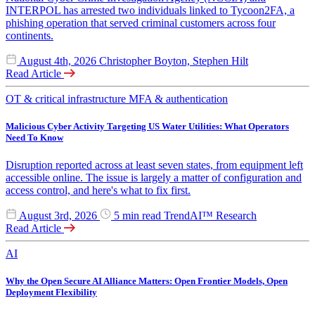
INTERPOL has arrested two individuals linked to Tycoon2FA, a
phishing operation that served criminal customers across four
continents.
August 4th, 2026
Christopher Boyton, Stephen Hilt
Read Article
OT & critical infrastructure
MFA & authentication
Malicious Cyber Activity Targeting US Water Utilities: What Operators
Need To Know
Disruption reported across at least seven states, from equipment left
accessible online. The issue is largely a matter of configuration and
access control, and here's what to fix first.
August 3rd, 2026
5 min read
TrendAI™ Research
Read Article
AI
Why the Open Secure AI Alliance Matters: Open Frontier Models, Open
Deployment Flexibility