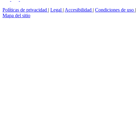
Políticas de privacidad
|
Legal
|
Accesibilidad
|
Condiciones de uso
|
Mapa del sitio