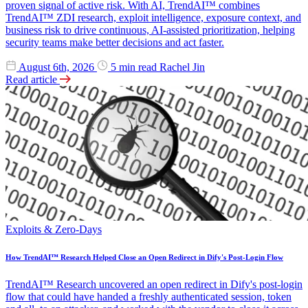
proven signal of active risk. With AI, TrendAI™ combines
TrendAI™ ZDI research, exploit intelligence, exposure context, and
business risk to drive continuous, AI-assisted prioritization, helping
security teams make better decisions and act faster.
August 6th, 2026
5 min read
Rachel Jin
Read article
Exploits & Zero-Days
How TrendAI™ Research Helped Close an Open Redirect in Dify's Post-Login Flow
TrendAI™ Research uncovered an open redirect in Dify's post-login
flow that could have handed a freshly authenticated session, token