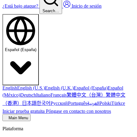
¿Está bajo ataque?
Inicio de sesión
Search…
Español (España)
English
English (U.S.)
English (U.K.)
Español (España)
Español
繁體中文（台灣）
繁體中文
(México)
Deutsch
Italiano
Français
（香港）
한국어
日本語
العربية
Русский
Português
Polski
Türkçe
Iniciar prueba gratuita
Póngase en contacto con nosotros
Main Menu
Plataforma