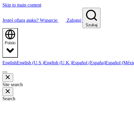
Skip to main content
Jesteś ofiarą ataku?
Wsparcie
Zaloguj
Szukaj
Polski
English
English (U.S.)
English (U.K.)
Español (España)
Español (Méxi
Site search
Search