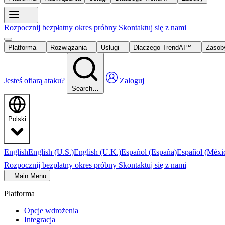
Rozpocznij bezpłatny okres próbny
Skontaktuj się z nami
Platforma
Rozwiązania
Usługi
Dlaczego TrendAI™
Zaso
Jesteś ofiarą ataku?
Zaloguj
Search…
Polski
English
English (U.S.)
English (U.K.)
Español (España)
Español (Méxi
Rozpocznij bezpłatny okres próbny
Skontaktuj się z nami
Main Menu
Platforma
Opcje wdrożenia
Integracja