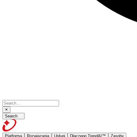
Search
Platforma
Rozwiązania
Usługi
Dlaczego TrendAI™
Zasoby