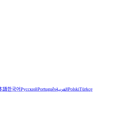
한국어
本語
العربية
Русский
Português
Polski
Türkçe