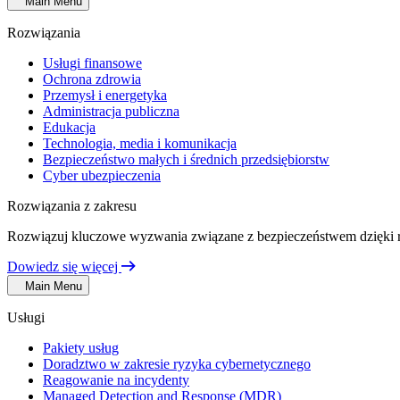
Main Menu
Rozwiązania
Usługi finansowe
Ochrona zdrowia
Przemysł i energetyka
Administracja publiczna
Edukacja
Technologia, media i komunikacja
Bezpieczeństwo małych i średnich przedsiębiorstw
Cyber ubezpieczenia
Rozwiązania z zakresu
Rozwiązuj kluczowe wyzwania związane z bezpieczeństwem dzięki 
Dowiedz się więcej
Main Menu
Usługi
Pakiety usług
Doradztwo w zakresie ryzyka cybernetycznego
Reagowanie na incydenty
Managed Detection and Response (MDR)