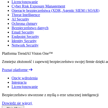
Licencjonowanie
Cyber Risk Exposure Management
Operacje bezpieczeństwa (XDR, Agentic SIEM i SOAR)
Threat Intelligence
AI Security
Ochrona chmury
Bezpieczeństwo danych
Email Security
Endpoint Security
Identity Security
Network Security
Platforma TrendAI Vision One™
Zmniejsz złożoność i zapewnij bezpieczeństwo swojej firmie dzięki ada
Poznaj platformę
Opcje wdrożenia
Integracja
Licencjonowanie
Bezpieczeństwo stworzone z myślą o erze sztucznej inteligencji
Dowiedz się więcej