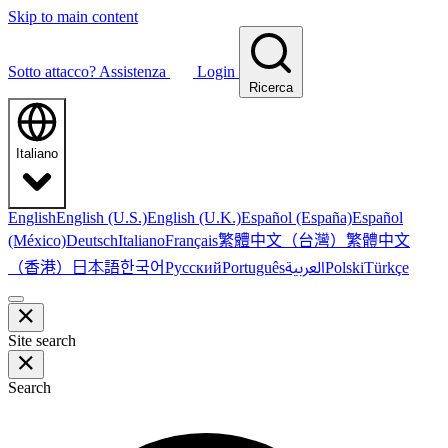
Skip to main content
Sotto attacco?
Assistenza
Login
Ricerca
Italiano
English
English (U.S.)
English (U.K.)
Español (España)
Español
繁體中文（台灣）
繁體中文
(México)
Deutsch
Italiano
Français
（香港）
한국어
日本語
العربية
Русский
Português
Polski
Türkçe
Site search
Search