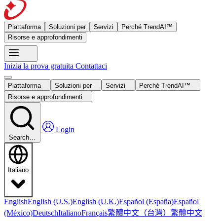
Piattaforma
Soluzioni per
Servizi
Perché TrendAI™
Risorse e approfondimenti
Inizia la prova gratuita
Contattaci
Piattaforma
Soluzioni per
Servizi
Perché TrendAI™
Risorse e approfondimenti
Login
Search…
Italiano
English
English (U.S.)
English (U.K.)
Español (España)
Español
繁體中文（台灣）
繁體中文
(México)
Deutsch
Italiano
Français