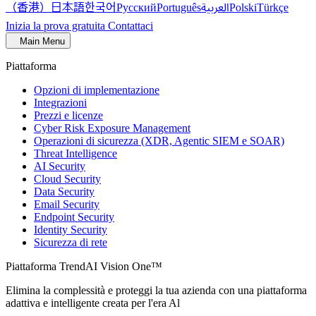
（香港）
한국어
日本語
العربية
Русский
Português
Polski
Türkçe
Inizia la prova gratuita
Contattaci
Main Menu
Piattaforma
Opzioni di implementazione
Integrazioni
Prezzi e licenze
Cyber Risk Exposure Management
Operazioni di sicurezza (XDR, Agentic SIEM e SOAR)
Threat Intelligence
AI Security
Cloud Security
Data Security
Email Security
Endpoint Security
Identity Security
Sicurezza di rete
Piattaforma TrendAI Vision One™
Elimina la complessità e proteggi la tua azienda con una piattaforma
adattiva e intelligente creata per l'era Al