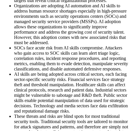
targets that reveal critical organizational processes.
Organizations are adopting AI automation and AI skills to
address human resource shortages especially in high-pressure
environments such as security operations centers (SOCs) and
managed security service providers (MSSPs). AI adoption
allows these organizations to significantly improve
performance and address the growing cost of security talent.
However, this adoption comes with new associated risks that
must be addressed.
SOCs face acute risk from AI skills compromise. Attackers
who gain access to SOC skills can learn alert triage logic,
correlation rules, incident response procedures, and reporting
metrics, enabling them to evade detection, manipulate severity
classifications, and disable automated defensive responses.
AI skills are being adopted across critical sectors, each facing
sector-specific security risks. Financial services face strategy
theft and threshold manipulation. Healthcare skills can affect
clinical protocols, research and patient data. Industrial sectors
might be vulnerable to sabotage and R&D theft. Public sector
skills enable potential manipulation of data used for strategic
decisions. Technology and media sectors face data exfiltration
and reputational damage risks.
These threats and risks are blind spots for most traditional
security tools. Traditional security tools are tailored to monitor
for attack signatures and patterns, and therefore are simply not