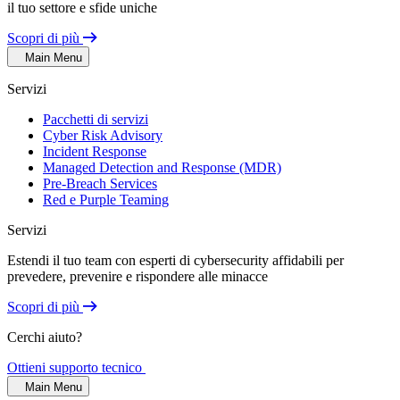
il tuo settore e sfide uniche
Scopri di più
Main Menu
Servizi
Pacchetti di servizi
Cyber Risk Advisory
Incident Response
Managed Detection and Response (MDR)
Pre-Breach Services
Red e Purple Teaming
Servizi
Estendi il tuo team con esperti di cybersecurity affidabili per
prevedere, prevenire e rispondere alle minacce
Scopri di più
Cerchi aiuto?
Ottieni supporto tecnico
Main Menu