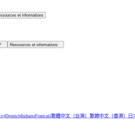
ssources et informations
I™
Ressources et informations
繁體中文（台灣）
繁體中文（香港）
日
co)
Deutsch
Italiano
Français