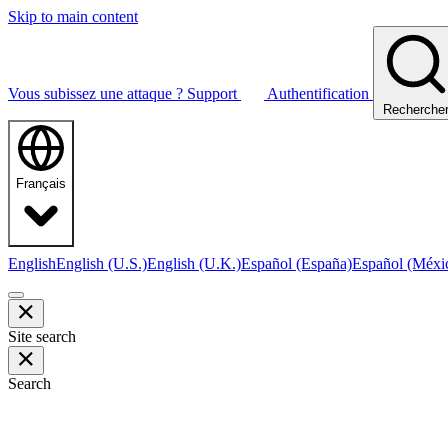
Skip to main content
Vous subissez une attaque ?
Support
Authentification
Recherche
Français
English
English (U.S.)
English (U.K.)
Español (España)
Español (Méxi
Site search
Search