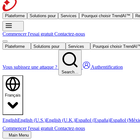
Plateforme
Solutions pour
Services
Pourquoi choisir TrendAI™
Re
Commencer l'essai gratuit
Contactez-nous
Plateforme
Solutions pour
Services
Pourquoi choisir TrendA
Vous subissez une attaque ?
Authentification
Search…
Français
English
English (U.S.)
English (U.K.)
Español (España)
Español (Méxi
Commencer l'essai gratuit
Contactez-nous
Main Menu