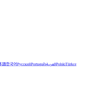
한국어
本語
العربية
Русский
Português
Polski
Türkçe