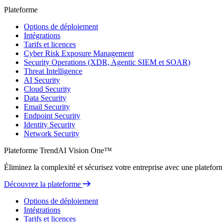
Plateforme
Options de déploiement
Intégrations
Tarifs et licences
Cyber Risk Exposure Management
Security Operations (XDR, Agentic SIEM et SOAR)
Threat Intelligence
AI Security
Cloud Security
Data Security
Email Security
Endpoint Security
Identity Security
Network Security
Plateforme TrendAI Vision One™
Éliminez la complexité et sécurisez votre entreprise avec une plateform
Découvrez la plateforme
Options de déploiement
Intégrations
Tarifs et licences