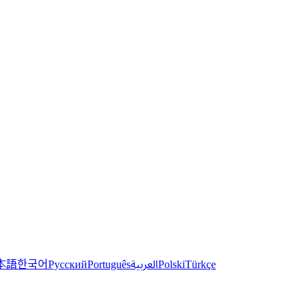
한국어
本語
العربية
Русский
Português
Polski
Türkçe