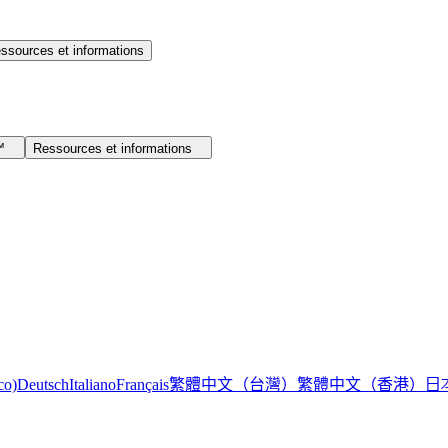
ssources et informations
I™
Ressources et informations
繁體中文（台灣）
繁體中文（香港）
日
co)
Deutsch
Italiano
Français