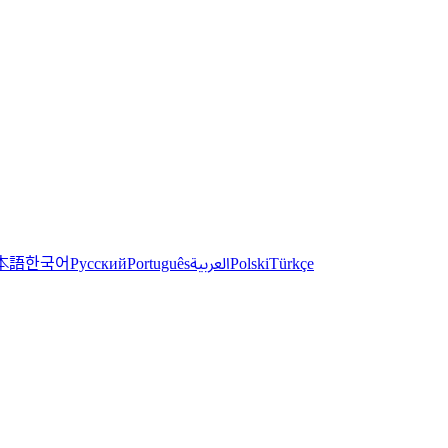
한국어
本語
العربية
Русский
Português
Polski
Türkçe