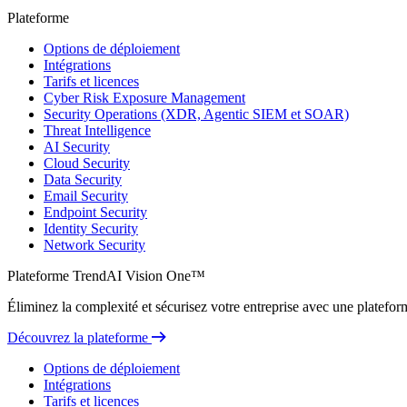
Plateforme
Options de déploiement
Intégrations
Tarifs et licences
Cyber Risk Exposure Management
Security Operations (XDR, Agentic SIEM et SOAR)
Threat Intelligence
AI Security
Cloud Security
Data Security
Email Security
Endpoint Security
Identity Security
Network Security
Plateforme TrendAI Vision One™
Éliminez la complexité et sécurisez votre entreprise avec une plateform
Découvrez la plateforme
Options de déploiement
Intégrations
Tarifs et licences