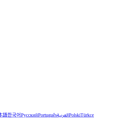
한국어
本語
العربية
Русский
Português
Polski
Türkçe