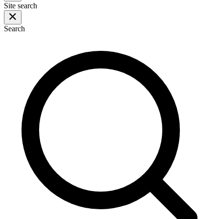
Site search
Search