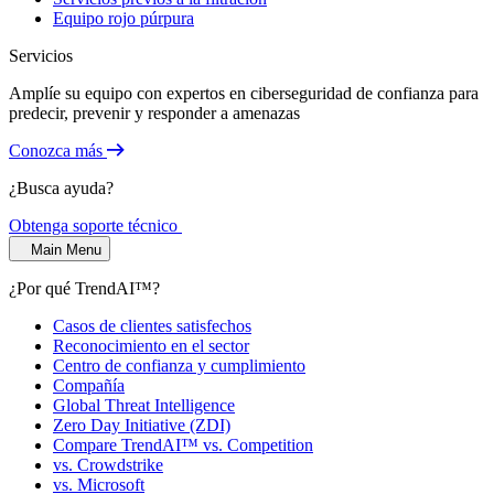
Equipo rojo púrpura
Servicios
Amplíe su equipo con expertos en ciberseguridad de confianza para
predecir, prevenir y responder a amenazas
Conozca más
¿Busca ayuda?
Obtenga soporte técnico
Main Menu
¿Por qué TrendAI™?
Casos de clientes satisfechos
Reconocimiento en el sector
Centro de confianza y cumplimiento
Compañía
Global Threat Intelligence
Zero Day Initiative (ZDI)
Compare TrendAI™ vs. Competition
vs. Crowdstrike
vs. Microsoft