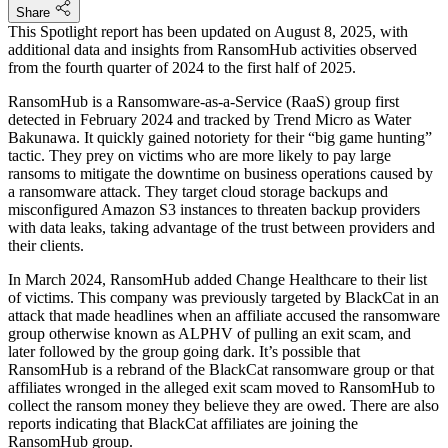
Share
This Spotlight report has been updated on August 8, 2025, with
additional data and insights from RansomHub activities observed
from the fourth quarter of 2024 to the first half of 2025.
RansomHub is a Ransomware-as-a-Service (RaaS) group first
detected in February 2024 and tracked by Trend Micro as Water
Bakunawa. It quickly gained notoriety for their “big game hunting”
tactic. They prey on victims who are more likely to pay large
ransoms to mitigate the downtime on business operations caused by
a ransomware attack. They target cloud storage backups and
misconfigured Amazon S3 instances to threaten backup providers
with data leaks, taking advantage of the trust between providers and
their clients.
In March 2024, RansomHub added Change Healthcare to their list
of victims. This company was previously targeted by BlackCat in an
attack that made headlines when an affiliate accused the ransomware
group otherwise known as ALPHV of pulling an exit scam, and
later followed by the group going dark. It’s possible that
RansomHub is a rebrand of the BlackCat ransomware group or that
affiliates wronged in the alleged exit scam moved to RansomHub to
collect the ransom money they believe they are owed. There are also
reports indicating that BlackCat affiliates are joining the
RansomHub group.