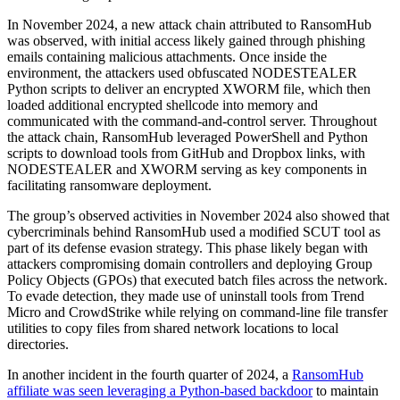
In November 2024, a new attack chain attributed to RansomHub
was observed, with initial access likely gained through phishing
emails containing malicious attachments. Once inside the
environment, the attackers used obfuscated NODESTEALER
Python scripts to deliver an encrypted XWORM file, which then
loaded additional encrypted shellcode into memory and
communicated with the command-and-control server. Throughout
the attack chain, RansomHub leveraged PowerShell and Python
scripts to download tools from GitHub and Dropbox links, with
NODESTEALER and XWORM serving as key components in
facilitating ransomware deployment.
The group’s observed activities in November 2024 also showed that
cybercriminals behind RansomHub used a modified SCUT tool as
part of its defense evasion strategy. This phase likely began with
attackers compromising domain controllers and deploying Group
Policy Objects (GPOs) that executed batch files across the network.
To evade detection, they made use of uninstall tools from Trend
Micro and CrowdStrike while relying on command-line file transfer
utilities to copy files from shared network locations to local
directories.
In another incident in the fourth quarter of 2024, a
RansomHub
affiliate was seen leveraging a Python-based backdoor
to maintain