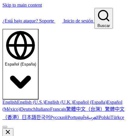
Skip to main content
¿Está bajo ataque?
Soporte
Inicio de sesión
Buscar
Español (España)
English
English (U.S.)
English (U.K.)
Español (España)
Español
繁體中文（台灣）
繁體中文
(México)
Deutsch
Italiano
Français
（香港）
한국어
日本語
العربية
Русский
Português
Polski
Türkçe