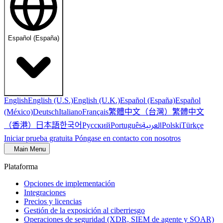
Español (España)
English
English (U.S.)
English (U.K.)
Español (España)
Español
繁體中文（台灣）
繁體中文
(México)
Deutsch
Italiano
Français
（香港）
한국어
日本語
العربية
Русский
Português
Polski
Türkçe
Iniciar prueba gratuita
Póngase en contacto con nosotros
Main Menu
Plataforma
Opciones de implementación
Integraciones
Precios y licencias
Gestión de la exposición al ciberriesgo
Operaciones de seguridad (XDR, SIEM de agente y SOAR)