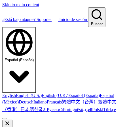
Skip to main content
¿Está bajo ataque?
Soporte
Inicio de sesión
Buscar
Español (España)
English
English (U.S.)
English (U.K.)
Español (España)
Español
繁體中文（台灣）
繁體中文
(México)
Deutsch
Italiano
Français
（香港）
한국어
日本語
العربية
Русский
Português
Polski
Türkçe