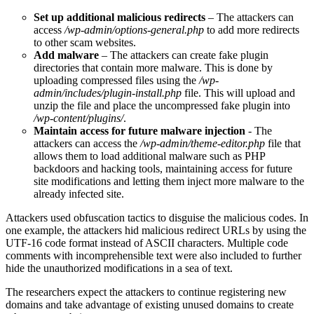
Set up additional malicious redirects
– The attackers can
access
/wp-admin/options-general.php
to add more redirects
to other scam websites.
Add malware
– The attackers can create fake plugin
directories that contain more malware. This is done by
uploading compressed files using the
/wp-
admin/includes/plugin-install.php
file. This will upload and
unzip the file and place the uncompressed fake plugin into
/wp-content/plugins/
.
Maintain access for future malware injection
- The
attackers can access the
/wp-admin/theme-editor.php
file that
allows them to load additional malware such as PHP
backdoors and hacking tools, maintaining access for future
site modifications and letting them inject more malware to the
already infected site.
Attackers used obfuscation tactics to disguise the malicious codes. In
one example, the attackers hid malicious redirect URLs by using the
UTF-16 code format instead of ASCII characters. Multiple code
comments with incomprehensible text were also included to further
hide the unauthorized modifications in a sea of text.
The researchers expect the attackers to continue registering new
domains and take advantage of existing unused domains to create