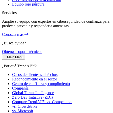
Equipo rojo púrpura
Servicios
Amplíe su equipo con expertos en ciberseguridad de confianza para
predecir, prevenir y responder a amenazas
Conozca más
¿Busca ayuda?
Obtenga soporte técnico
Main Menu
¿Por qué TrendAI™?
Casos de clientes satisfechos
Reconocimiento en el sector
Centro de confianza y cumplimiento
Compañía
Global Threat Intelligence
Zero Day Initiative (ZDI)
Compare TrendAI™ vs. Competition
vs. Crowdstrike
vs. Microsoft