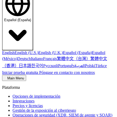
Español (España)
English
English (U.S.)
English (U.K.)
Español (España)
Español
繁體中文（台灣）
繁體中文
(México)
Deutsch
Italiano
Français
（香港）
한국어
日本語
العربية
Русский
Português
Polski
Türkçe
Iniciar prueba gratuita
Póngase en contacto con nosotros
Main Menu
Plataforma
Opciones de implementación
Integraciones
Precios y licencias
Gestión de la exposición al ciberriesgo
Operaciones de seguridad (XDR, SIEM de agente y SOAR)