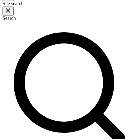
Site search
Search