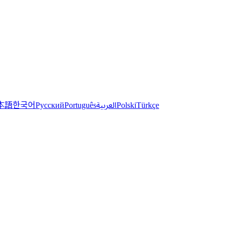
한국어
本語
العربية
Русский
Português
Polski
Türkçe