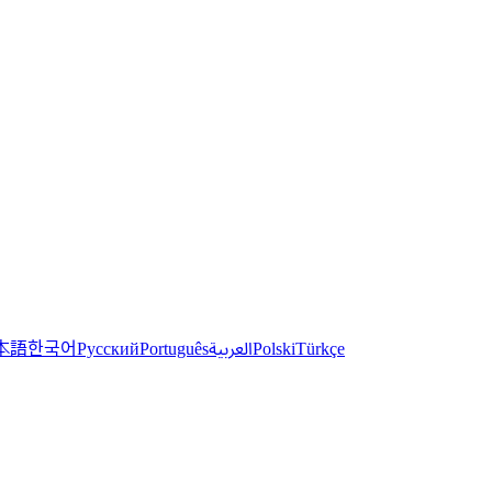
한국어
本語
العربية
Русский
Português
Polski
Türkçe