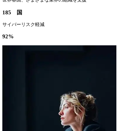
185ゕ国
サイバーリスク軽減
92%