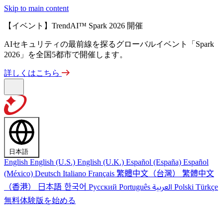
Skip to main content
【イベント】TrendAI™ Spark 2026 開催
AIセキュリティの最前線を探るグローバルイベント「Spark
2026」を全国5都市で開催します。
詳しくはこちら
日本語
English
English (U.S.)
English (U.K.)
Español (España)
Español
繁體中文（台灣）
繁體中文
(México)
Deutsch
Italiano
Français
（香港）
한국어
日本語
العربية
Русский
Português
Polski
Türkçe
無料体験版を始める