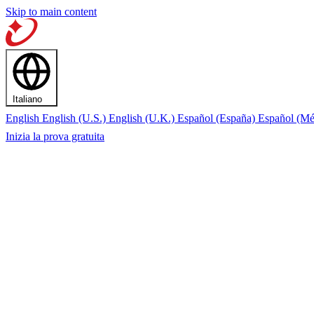
Skip to main content
Italiano
English
English (U.S.)
English (U.K.)
Español (España)
Español (M
Inizia la prova gratuita