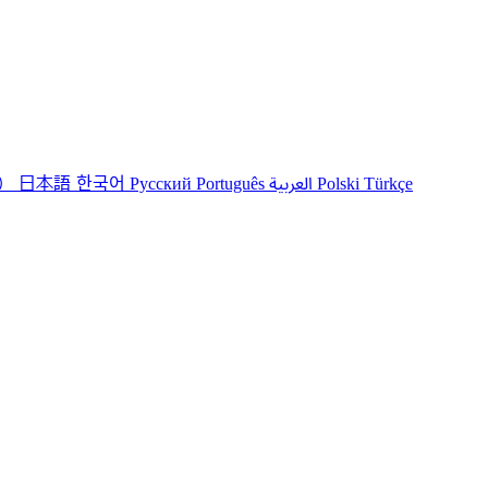
港）
한국어
日本語
العربية
Русский
Português
Polski
Türkçe