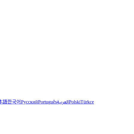
한국어
本語
العربية
Русский
Português
Polski
Türkçe