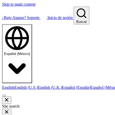
Skip to main content
¿Bajo Ataque?
Soporte
Inicio de sesión
Buscar
Español (México)
English
English (U.S.)
English (U.K.)
Español (España)
Español (Méxi
Site search