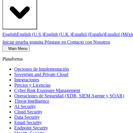
English
English (U.S.)
English (U.K.)
Español (España)
Español (Méxi
Iniciar prueba gratuita
Póngase en Contacto con Nosotros
Main Menu
Plataforma
Opciones de Implementación
Sovereign and Private Cloud
Integraciones
Precios y Licencias
Cyber Risk Exposure Management
Operaciones de Seguridad (XDR, SIEM Agente y SOAR)
Threat Intelligence
AI Security
Cloud Security
Data Security
Email Security
Endpoint Security