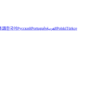
한국어
本語
العربية
Русский
Português
Polski
Türkçe