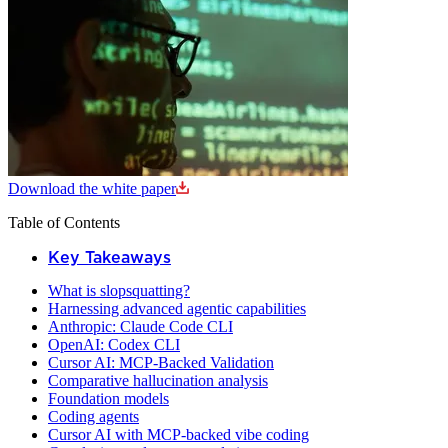
Download the white paper
Table of Contents
Key Takeaways
What is slopsquatting?
Harnessing advanced agentic capabilities
Anthropic: Claude Code CLI
OpenAI: Codex CLI
Cursor AI: MCP-Backed Validation
Comparative hallucination analysis
Foundation models
Coding agents
Cursor AI with MCP-backed vibe coding