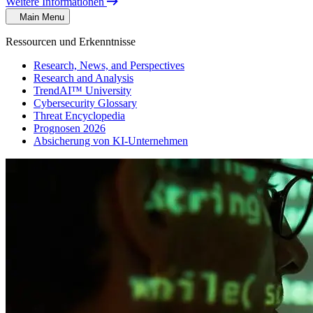
Weitere Informationen
Main Menu
Ressourcen und Erkenntnisse
Research, News, and Perspectives
Research and Analysis
TrendAI™ University
Cybersecurity Glossary
Threat Encyclopedia
Prognosen 2026
Absicherung von KI-Unternehmen