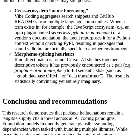
number of hallucinated names may still persist.
Cross-ecosystem “name borrowing”
Vibe Coding aggregates search snippets and GitHub
READMEs from multiple language communities. When a
term exists in, for example, the JavaScript ecosystem (e.g. an
npm plugin named
serverless-python-requirements
) or a
vendor’s documentation, the agent repurposes it for a Python
context without checking PyPI, resulting in packages that
sound valid but are actually specific to another environment.
Morpheme-splicing heuristics
If no direct match is found, Cursor AI stitches together
descriptive tokens it has previously encountered as a pair (e.g.
graphit
+
orm
or
morpher
) to fill semantic slots (such as
“graph database ORM,” or “data transformer”). The result is
statistically convincing yet entirely imaginary.
Conclusion and recommendations
This research demonstrates that package hallucinations remain a
tangible supply-chain threat across all AI coding paradigms.
Foundation models frequently generate plausible-sounding
dependencies when tasked with bundling multiple libraries. While
reasoning-enhanced agents can reduce the rate of phantom