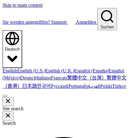
Skip to main content
Sie werden angegriffen?
Support
Anmelden
Suchen
Deutsch
English
English (U.S.)
English (U.K.)
Español (España)
Español
繁體中文（台灣）
繁體中文
(México)
Deutsch
Italiano
Français
（香港）
한국어
日本語
العربية
Русский
Português
Polski
Türkçe
Site search
Search