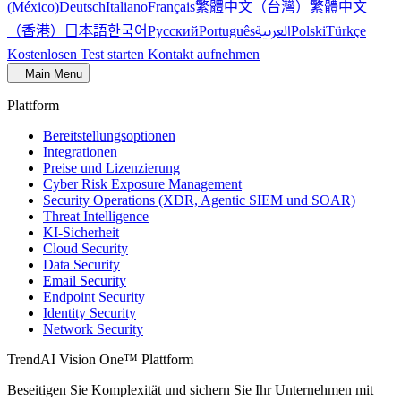
繁體中文（台灣）
繁體中文
(México)
Deutsch
Italiano
Français
（香港）
한국어
日本語
العربية
Русский
Português
Polski
Türkçe
Kostenlosen Test starten
Kontakt aufnehmen
Main Menu
Plattform
Bereitstellungsoptionen
Integrationen
Preise und Lizenzierung
Cyber Risk Exposure Management
Security Operations (XDR, Agentic SIEM und SOAR)
Threat Intelligence
KI-Sicherheit
Cloud Security
Data Security
Email Security
Endpoint Security
Identity Security
Network Security
TrendAI Vision One™ Plattform
Beseitigen Sie Komplexität und sichern Sie Ihr Unternehmen mit