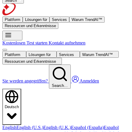
Search
Plattform
Lösungen für
Services
Warum TrendAI™
Ressourcen und Erkenntnisse
Kostenlosen Test starten
Kontakt aufnehmen
Plattform
Lösungen für
Services
Warum TrendAI™
Ressourcen und Erkenntnisse
Sie werden angegriffen?
Anmelden
Search…
Deutsch
English
English (U.S.)
English (U.K.)
Español (España)
Español