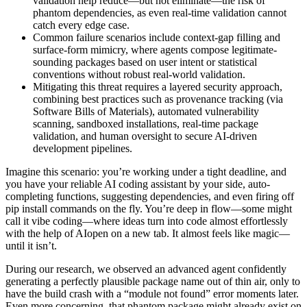
validation help reduce—but not eliminate—the risk of
phantom dependencies, as even real-time validation cannot
catch every edge case.
Common failure scenarios include context-gap filling and
surface-form mimicry, where agents compose legitimate-
sounding packages based on user intent or statistical
conventions without robust real-world validation.
Mitigating this threat requires a layered security approach,
combining best practices such as provenance tracking (via
Software Bills of Materials), automated vulnerability
scanning, sandboxed installations, real-time package
validation, and human oversight to secure AI-driven
development pipelines.
Imagine this scenario: you’re working under a tight deadline, and
you have your reliable AI coding assistant by your side, auto-
completing functions, suggesting dependencies, and even firing off
pip install commands on the fly. You’re deep in flow—some might
call it vibe coding—where ideas turn into code almost effortlessly
with the help of AIopen on a new tab. It almost feels like magic—
until it isn’t.
During our research, we observed an advanced agent confidently
generating a perfectly plausible package name out of thin air, only to
have the build crash with a “module not found” error moments later.
Even more concerning, that phantom package might already exist on